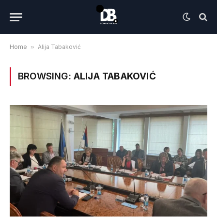
Home
»
Alija Tabaković
BROWSING:
ALIJA TABAKOVIĆ