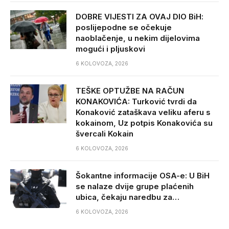
DOBRE VIJESTI ZA OVAJ DIO BiH:
poslijepodne se očekuje
naoblačenje, u nekim dijelovima
mogući i pljuskovi
6 KOLOVOZA, 2026
TEŠKE OPTUŽBE NA RAČUN
KONAKOVIĆA: Turković tvrdi da
Konaković zataškava veliku aferu s
kokainom, Uz potpis Konakovića su
švercali Kokain
6 KOLOVOZA, 2026
Šokantne informacije OSA-e: U BiH
se nalaze dvije grupe plaćenih
ubica, čekaju naredbu za…
6 KOLOVOZA, 2026