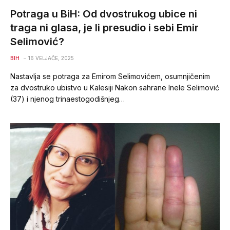
Potraga u BiH: Od dvostrukog ubice ni
traga ni glasa, je li presudio i sebi Emir
Selimović?
BIH
16 VELJAČE, 2025
Nastavlja se potraga za Emirom Selimovićem, osumnjičenim
za dvostruko ubistvo u Kalesiji Nakon sahrane Inele Selimović
(37) i njenog trinaestogodišnjeg…