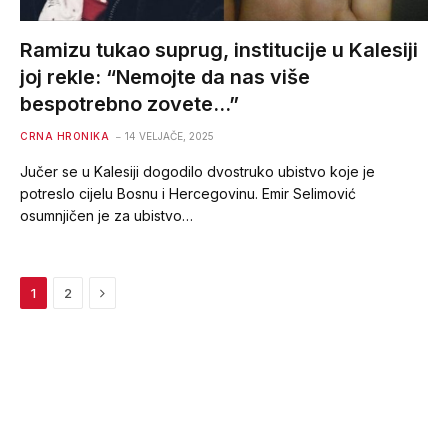
Ramizu tukao suprug, institucije u Kalesiji
joj rekle: “Nemojte da nas više
bespotrebno zovete…”
CRNA HRONIKA
14 VELJAČE, 2025
Jučer se u Kalesiji dogodilo dvostruko ubistvo koje je
potreslo cijelu Bosnu i Hercegovinu. Emir Selimović
osumnjičen je za ubistvo…
Next
1
2