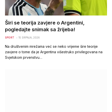
Širi se teorija zavjere o Argentini,
pogledajte snimak sa žrijeba!
SPORT
15 SRPNJA, 2026
Na društvenim mrežama već se neko vrijeme šire teorije
zavjere o tome da je Argentina višestruko privilegovana na
Svjetskom prvenstvu…