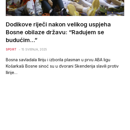
Dodikove riječi nakon velikog uspjeha
Bosne obilaze državu: “Radujem se
budućim…”
SPORT
15 SVIBNJA, 2025
Bosna savladala Iliriju i izborila plasman u prvu ABA ligu
Košarkaši Bosne sinoć su u dvorani Skenderija slavili protiv
Ilirije…