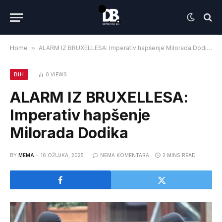
Home
»
ALARM IZ BRUXELLESA: Imperativ hapšenje Milorada Dodika
BIH
0
VIEWS
ALARM IZ BRUXELLESA:
Imperativ hapšenje
Milorada Dodika
BY
MEMA
16 OŽUJKA, 2025
NEMA KOMENTARA
2 MINS READ