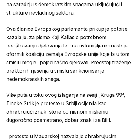
na saradnju s demokratskim snagama uključujući i
strukture nevladinog sektora.
Ova članica Evropskog parlamenta prikuplja potpise,
kazala je, za pismo Kaji Kallas o potrebnom
pooštravanju djelovanja te ona i istomišljenici nastoje
oformiti koaliciju zemalja Evropske unije koje bi u tom
smislu mogle i pojedinačno djelovati. Predstoji traženje
praktičnih rješenja u smislu sankcionisanja
nedemokratskih snaga.
Više puta u toku ovog izlaganja na sesiji „Kruga 99“,
Tineke Strik je proteste u Srbiji ocijenila kao
ohrabrujući znak, što je po njenom mišljenju,
dugoročno posmatrano, dobar znak i za BiH.
I proteste u Mađarskoj nazvala je ohrabrujućim