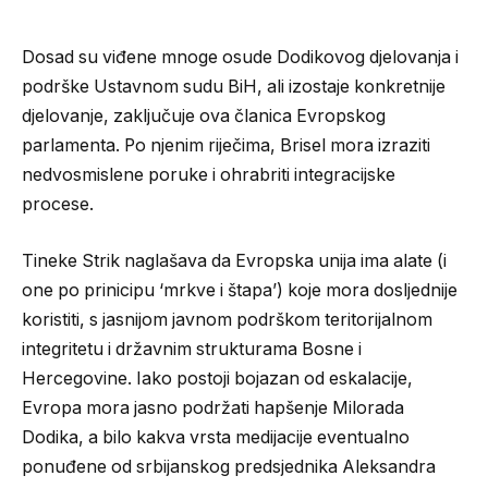
Dosad su viđene mnoge osude Dodikovog djelovanja i
podrške Ustavnom sudu BiH, ali izostaje konkretnije
djelovanje, zaključuje ova članica Evropskog
parlamenta. Po njenim riječima, Brisel mora izraziti
nedvosmislene poruke i ohrabriti integracijske
procese.
Tineke Strik naglašava da Evropska unija ima alate (i
one po prinicipu ‘mrkve i štapa’) koje mora dosljednije
koristiti, s jasnijom javnom podrškom teritorijalnom
integritetu i državnim strukturama Bosne i
Hercegovine. Iako postoji bojazan od eskalacije,
Evropa mora jasno podržati hapšenje Milorada
Dodika, a bilo kakva vrsta medijacije eventualno
ponuđene od srbijanskog predsjednika Aleksandra