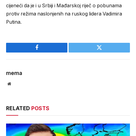
cijeneći da je i u Srbiji i Mađarskoj riječ o pobunama
protiv režima naslonjenih na ruskog lidera Vadimira
Putina.
Facebook
Twitter
mema
Website
RELATED
POSTS