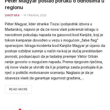
Péter Magyar poslao poruku o odnosima u
regionu
SVAŠTARA
14 TRAVNJA, 2026
Péter Magyar, lider stranke Tisza i pobjednik izbora u
Mađarskoj, najavio je da će nova vlast pokrenuti istragu o
navodnom pokušaju napada na gasovod kod Kanjiže, koji je
tokom kampanje dovođen u vezu s mogućom „false flag“
operacijom. Istraga incidenta kod Kanjiže Magyar je izjavio da
postoje ozbiljne sumnje u način na koji je slučaj predstavljen
javnosti, podsjećajući da je tadašnji premijer Viktor Orbán
ranije govorio o mogućem napadu. Prema njegovim riječima,
cilj nove vlade je utvrditi da li je prijetnja zaista postojala ili je
riječ o politički motivisanom scenariju. Naglasio je da je
obaveza vlasti da garantuje sigurnost građana,…
READ MORE