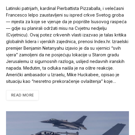
Latinski patrijarh, kardinal Pierbattista Pizzaballa, i velečasni
Francesco Ielpo zaustavljeni su ispred crkve Svetog groba
— mjesta za koje se vjeruje da je poprište Isusovog raspeća
— gdje su planirali održati misu na Cvjetnu nedjelju
(Cvjetnicu). Ovaj potez crkvenih vlasti izazvao je talas kritika
globalnih lidera i vjerskih zajednica, prenosi Index.hr. Izraelski
premijer Benjamin Netanyahu izjavio je da su vjernici “svih
vjera” zamoljeni da ne posjećuju lokacije u Starom gradu
Jerusalemu iz sigurnosnih razloga, uslijed nedavnih iranskih
napada. Međutim, ta odluka naišla je na oštre reakcije.
Američki ambasador u Izraelu, Mike Huckabee, opisao je
situaciju kao “nesretno prekoračenje ovlaštenja” koje…
READ MORE