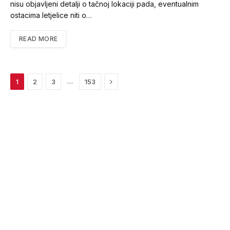
nisu objavljeni detalji o tačnoj lokaciji pada, eventualnim
ostacima letjelice niti o…
READ MORE
Next
…
1
2
3
153