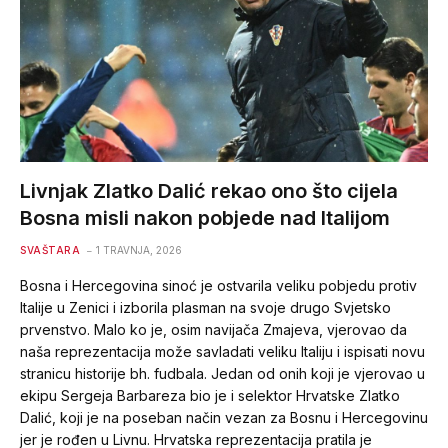
Livnjak Zlatko Dalić rekao ono što cijela
Bosna misli nakon pobjede nad Italijom
SVAŠTARA
1 TRAVNJA, 2026
Bosna i Hercegovina sinoć je ostvarila veliku pobjedu protiv
Italije u Zenici i izborila plasman na svoje drugo Svjetsko
prvenstvo. Malo ko je, osim navijača Zmajeva, vjerovao da
naša reprezentacija može savladati veliku Italiju i ispisati novu
stranicu historije bh. fudbala. Jedan od onih koji je vjerovao u
ekipu Sergeja Barbareza bio je i selektor Hrvatske Zlatko
Dalić, koji je na poseban način vezan za Bosnu i Hercegovinu
jer je rođen u Livnu. Hrvatska reprezentacija pratila je