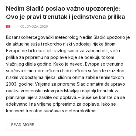
Nedim Sladić poslao važno upozorenje:
Ovo je pravi trenutak i jedinstvena prilika
BIH
4 KOLOVOZA, 2026
Bosanskohercegovački meteorolog Nedim Sladić upozorio je
da aktuelna suša i rekordno niski vodostaji rijeka širom
Evrope ne bi trebali biti razlog samo za zabrinutost, već i
prilika za pripremu na poplave koje se očekuju tokom
vlažnijeg dijela godine. Kako je naveo, Evropa se trenutno
suočava s meteorološkom i hidrološkom sušom te izuzetno
niskim vodostajima rijeka, sličnim onima zabilježenim tokom
2003. godine. Vrijeme za pripreme Sladić smatra da upravo
ovakvi vremenski uslovi predstavljaju najbolji trenutak za
planiranje mjera zaštite od poplava. – Suše se koriste da se
adekvatno i na vrijeme pripremimo za poplave. Iako se
kontinent trenutno suočava s meteorološkom…
READ MORE