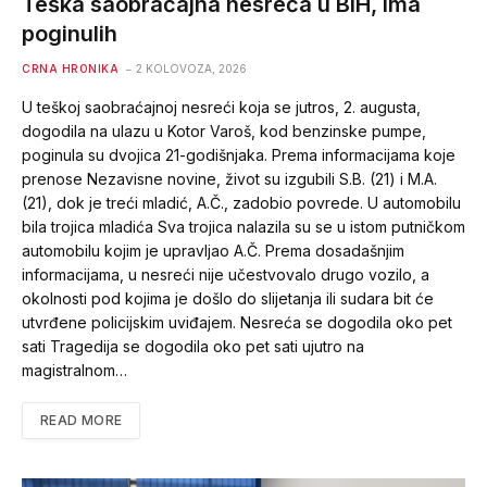
Teška saobraćajna nesreća u BiH, ima
poginulih
CRNA HRONIKA
2 KOLOVOZA, 2026
U teškoj saobraćajnoj nesreći koja se jutros, 2. augusta,
dogodila na ulazu u Kotor Varoš, kod benzinske pumpe,
poginula su dvojica 21-godišnjaka. Prema informacijama koje
prenose Nezavisne novine, život su izgubili S.B. (21) i M.A.
(21), dok je treći mladić, A.Č., zadobio povrede. U automobilu
bila trojica mladića Sva trojica nalazila su se u istom putničkom
automobilu kojim je upravljao A.Č. Prema dosadašnjim
informacijama, u nesreći nije učestvovalo drugo vozilo, a
okolnosti pod kojima je došlo do slijetanja ili sudara bit će
utvrđene policijskim uviđajem. Nesreća se dogodila oko pet
sati Tragedija se dogodila oko pet sati ujutro na
magistralnom…
READ MORE