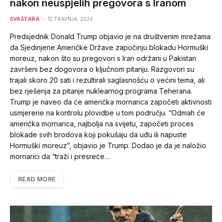
nakon neuspjelih pregovora s Iranom
SVAŠTARA
12 TRAVNJA, 2026
Predsjednik Donald Trump objavio je na društvenim mrežama
da Sjedinjene Američke Države započinju blokadu Hormuški
moreuz, nakon što su pregovori s Iran održani u Pakistan
završeni bez dogovora o ključnom pitanju. Razgovori su
trajali skoro 20 sati i rezultirali saglasnošću o većini tema, ali
bez rješenja za pitanje nuklearnog programa Teherana.
Trump je naveo da će američka mornarica započeti aktivnosti
usmjerene na kontrolu plovidbe u tom području. “Odmah će
američka mornarica, najbolja na svijetu, započeti proces
blokade svih brodova koji pokušaju da uđu ili napuste
Hormuški moreuz”, objavio je Trump. Dodao je da je naložio
mornarici da “traži i presreće…
READ MORE