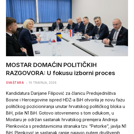
MOSTAR DOMAĆIN POLITIČKIH
RAZGOVORA: U fokusu izborni proces
SVAŠTARA
14 TRAVNJA, 2026
Kandidatura Darijane Filipović za članicu Predsjedništva
Bosne i Hercegovine ispred HDZ-a BiH otvorila je novu fazu
političkog pozicioniranja unutar hrvatskog političkog bloka u
BiH, piše N1 BiH. Gotovo istovremeno s tom odlukom, u
Mostaru je održan sastanak hrvatskog premijera Andreja
Plenkovića s predstavnicima stranaka tzv. “Petorke”, javlja N1
BiH. Plenković je sastanak ranije najavio putem društvenih