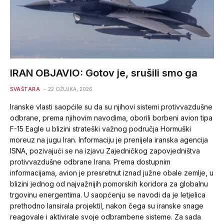
IRAN OBJAVIO: Gotov je, srušili smo ga
SVAŠTARA
22 OŽUJKA, 2026
Iranske vlasti saopćile su da su njihovi sistemi protivvazdušne
odbrane, prema njihovim navodima, oborili borbeni avion tipa
F-15 Eagle u blizini strateški važnog područja Hormuški
moreuz na jugu Iran. Informaciju je prenijela iranska agencija
ISNA, pozivajući se na izjavu Zajedničkog zapovjedništva
protivvazdušne odbrane Irana. Prema dostupnim
informacijama, avion je presretnut iznad južne obale zemlje, u
blizini jednog od najvažnijih pomorskih koridora za globalnu
trgovinu energentima. U saopćenju se navodi da je letjelica
prethodno lansirala projektil, nakon čega su iranske snage
reagovale i aktivirale svoje odbrambene sisteme. Za sada