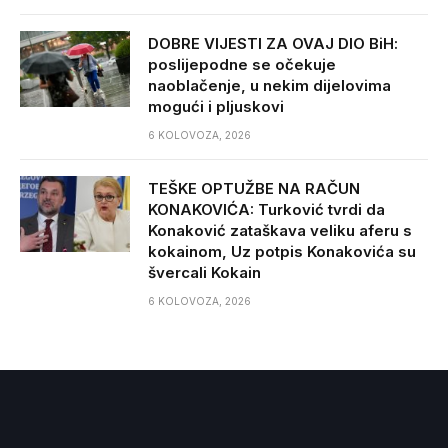
DOBRE VIJESTI ZA OVAJ DIO BiH:
poslijepodne se očekuje
naoblačenje, u nekim dijelovima
mogući i pljuskovi
6 KOLOVOZA, 2026
TEŠKE OPTUŽBE NA RAČUN
KONAKOVIĆA: Turković tvrdi da
Konaković zataškava veliku aferu s
kokainom, Uz potpis Konakovića su
švercali Kokain
6 KOLOVOZA, 2026