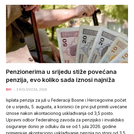
Penzionerima u srijedu stiže povećana
penzija, evo koliko sada iznosi najniža
BIH
3 KOLOVOZA, 2026
Isplata penzija za juli u Federaciji Bosne i Hercegovine počet
će u srijedu, 5. augusta, a korisnici će prvi put primiti uvećane
iznose nakon akontacionog usklađivanja od 3,5 posto.
Upravni odbor Federalnog zavoda za penzijsko i invalidsko
osiguranje donio je odluku da se od 1. jula 2026. godine
primjenjuje akontaciono usklađivanje penzija po stopi od 3,5