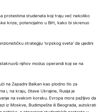
a protestima studenata koji traju već nekoliko
jske krize, potencijalno u BiH, kako bi skrenuo
nzionističku strategiju ‘srpskog sveta’ da ujedini
 istaknuvši njihov modus operandi koji se na
jući na Zapadni Balkan kao plodno tlo za
a i, na kraju, čitave Ukrajine, Rusija je
jevanje na svakom koraku. Evropa mora pažljivo da
olazi iz Moskve, Budimpešte ili Beograda, autokrati