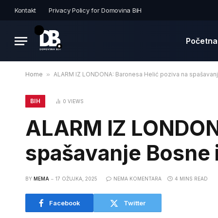
Kontakt
Privacy Policy for Domovina BiH
Početna
Home
»
ALARM IZ LONDONA: Baronesa Helić poziva na spašavanj
BIH
0
VIEWS
ALARM IZ LONDONA
spašavanje Bosne 
BY
MEMA
17 OŽUJKA, 2025
NEMA KOMENTARA
4 MINS READ
Facebook
Twitter