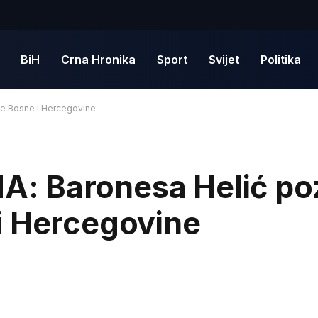
BiH
Crna Hronika
Sport
Svijet
Politika
e Bosne i Hercegovine
: Baronesa Helić poz
i Hercegovine