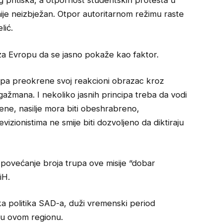
g pritiska, a otpornost studentskih protesta u
 nije neizbježan. Otpor autoritarnom režimu raste
lić.
 za Evropu da se jasno pokaže kao faktor.
opa preokrene svoj reakcioni obrazac kroz
ngažmana. I nekoliko jasnih principa treba da vodi
jene, nasilje mora biti obeshrabreno,
vizionistima ne smije biti dozvoljeno da diktiraju
 povećanje broja trupa ove misije “dobar
iH.
ka politika SAD-a, duži vremenski period
a u ovom regionu.