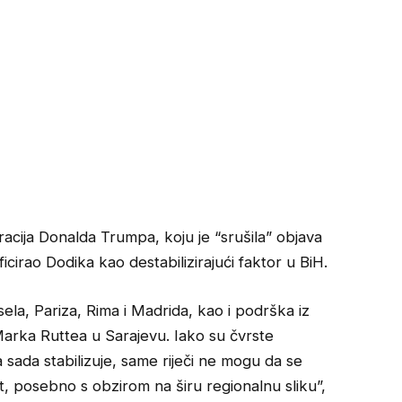
racija Donalda Trumpa, koju je “srušila” objava
icirao Dodika kao destabilizirajući faktor u BiH.
risela, Pariza, Rima i Madrida, kao i podrška iz
rka Ruttea u Sarajevu. Iako su čvrste
sada stabilizuje, same riječi ne mogu da se
t, posebno s obzirom na širu regionalnu sliku”,