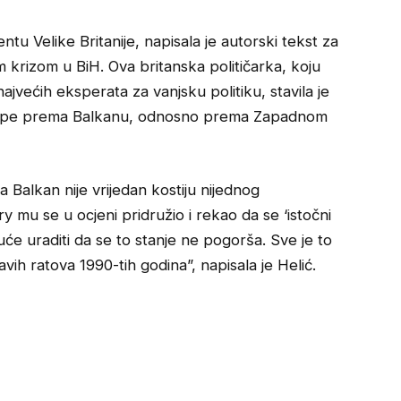
u Velike Britanije, napisala je autorski tekst za
om krizom u BiH. Ova britanska političarka, koju
najvećih eksperata za vanjsku politiku, stavila je
Evrope prema Balkanu, odnosno prema Zapadnom
 Balkan nije vrijedan kostiju nijednog
 mu se u ocjeni pridružio i rekao da se ‘istočni
uće uraditi da se to stanje ne pogorša. Sve je to
ih ratova 1990-tih godina”, napisala je Helić.