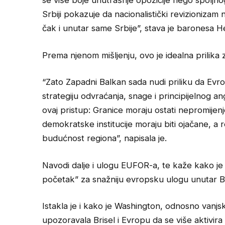
se više boje unutrašnje opozicije nego spoljno
Srbiji pokazuje da nacionalistički revizionizam
čak i unutar same Srbije”, stava je baronesa He
Prema njenom mišljenju, ovo je idealna prilika
“Zato Zapadni Balkan sada nudi priliku da Evr
strategiju odvraćanja, snage i principijelnog a
ovaj pristup: Granice moraju ostati nepromijen
demokratske institucije moraju biti ojačane, a re
budućnost regiona”, napisala je.
Navodi dalje i ulogu EUFOR-a, te kaže kako je
početak” za snažniju evropsku ulogu unutar B
Istakla je i kako je Washington, odnosno vanjs
upozoravala Brisel i Evropu da se više aktivir