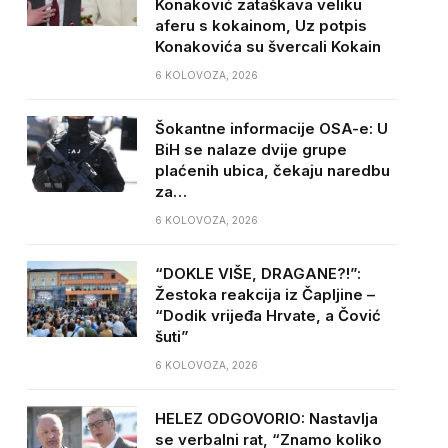
Konaković zataškava veliku
aferu s kokainom, Uz potpis
Konakovića su švercali Kokain
6 KOLOVOZA, 2026
Šokantne informacije OSA-e: U
BiH se nalaze dvije grupe
plaćenih ubica, čekaju naredbu
za…
6 KOLOVOZA, 2026
“DOKLE VIŠE, DRAGANE?!”:
Žestoka reakcija iz Čapljine –
“Dodik vrijeđa Hrvate, a Čović
šuti”
6 KOLOVOZA, 2026
HELEZ ODGOVORIO: Nastavlja
se verbalni rat, “Znamo koliko