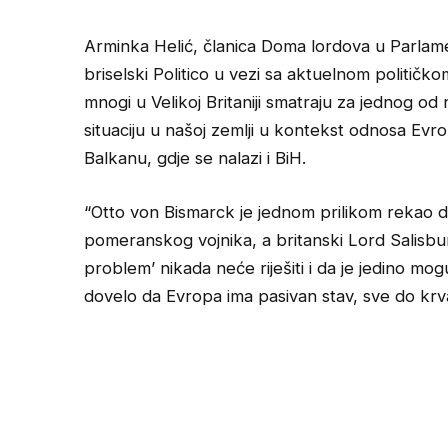
Arminka Helić, članica Doma lordova u Parlament
briselski Politico u vezi sa aktuelnom političk
mnogi u Velikoj Britaniji smatraju za jednog od 
situaciju u našoj zemlji u kontekst odnosa 
Balkanu, gdje se nalazi i BiH.
“Otto von Bismarck je jednom prilikom rekao da
pomeranskog vojnika, a britanski Lord Salisbury
problem’ nikada neće riješiti i da je jedino mog
dovelo da Evropa ima pasivan stav, sve do krvav