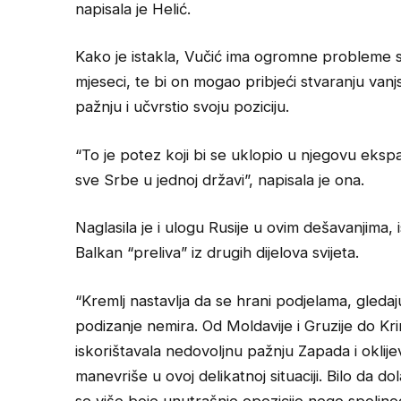
napisala je Helić.
Kako je istakla, Vučić ima ogromne probleme s
mjeseci, te bi on mogao pribjeći stvaranju van
pažnju i učvrstio svoju poziciju.
“To je potez koji bi se uklopio u njegovu ekspa
sve Srbe u jednoj državi”, napisala je ona.
Naglasila je i ulogu Rusije u ovim dešavanjima,
Balkan “preliva” iz drugih dijelova svijeta.
“Kremlj nastavlja da se hrani podjelama, gleda
podizanje nemira. Od Moldavije i Gruzije do Krim
iskorištavala nedovoljnu pažnju Zapada i okli
manevriše u ovoj delikatnoj situaciji. Bilo da d