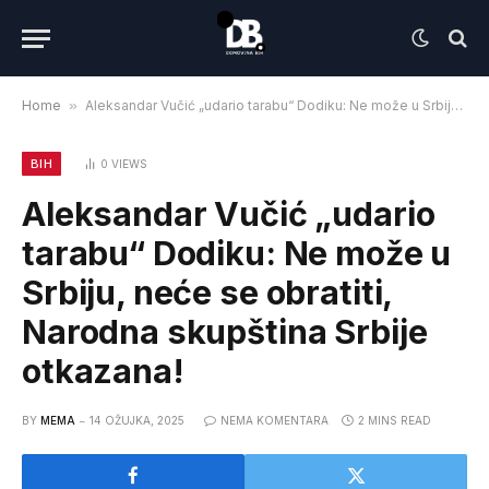
Home
»
Aleksandar Vučić „udario tarabu“ Dodiku: Ne može u Srbiju, neće se obratiti, Narodna skupština Srbije otkazana!
BIH
0
VIEWS
Aleksandar Vučić „udario
tarabu“ Dodiku: Ne može u
Srbiju, neće se obratiti,
Narodna skupština Srbije
otkazana!
BY
MEMA
14 OŽUJKA, 2025
NEMA KOMENTARA
2 MINS READ