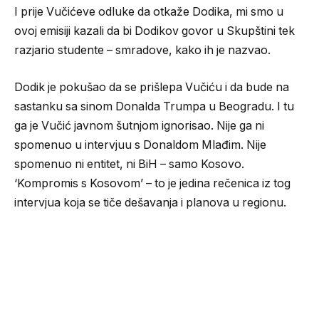
I prije Vučićeve odluke da otkaže Dodika, mi smo u
ovoj emisiji kazali da bi Dodikov govor u Skupštini tek
razjario studente – smradove, kako ih je nazvao.
Dodik je pokušao da se prišlepa Vučiću i da bude na
sastanku sa sinom Donalda Trumpa u Beogradu. I tu
ga je Vučić javnom šutnjom ignorisao. Nije ga ni
spomenuo u intervjuu s Donaldom Mlađim. Nije
spomenuo ni entitet, ni BiH – samo Kosovo.
‘Kompromis s Kosovom’ – to je jedina rečenica iz tog
intervjua koja se tiče dešavanja i planova u regionu.