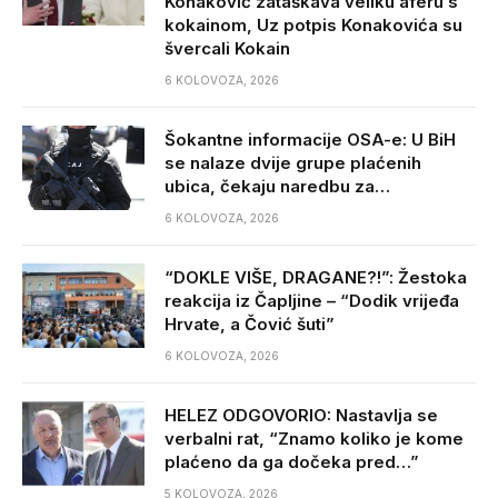
Konaković zataškava veliku aferu s
kokainom, Uz potpis Konakovića su
švercali Kokain
6 KOLOVOZA, 2026
Šokantne informacije OSA-e: U BiH
se nalaze dvije grupe plaćenih
ubica, čekaju naredbu za…
6 KOLOVOZA, 2026
“DOKLE VIŠE, DRAGANE?!”: Žestoka
reakcija iz Čapljine – “Dodik vrijeđa
Hrvate, a Čović šuti”
6 KOLOVOZA, 2026
HELEZ ODGOVORIO: Nastavlja se
verbalni rat, “Znamo koliko je kome
plaćeno da ga dočeka pred…”
5 KOLOVOZA, 2026