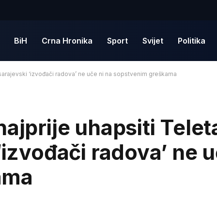
BiH
Crna Hronika
Sport
Svijet
Politika
i sarajevski ‘izvođači radova’ ne uče ni na sopstvenim greškama
jprije uhapsiti Teleta
‘izvođači radova’ ne u
ama