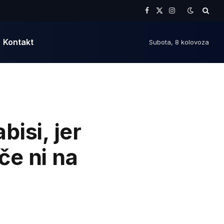
Facebook
X
Instagram
(Twitter)
Kontakt
Subota, 8 kolovoza
bisi, jer
če ni na