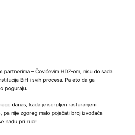
im partnerima – Čovićevim HDZ-om, nisu do sada
stitucija BiH i svih procesa. Pa eto da ga
lo poguraju.
 nego danas, kada je iscrpljen rasturanjem
 pa nije zgoreg malo pojačati broj izvođača
e nađu pri ruci!