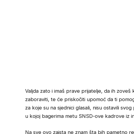
Valjda zato i imaš prave prijatelje, da ih zoveš k
zaboraviti, te će priskočiti upomoć da ti pomo
za koje su na sjednici glasali, nisu ostavili svo
u kojoj bagerima metu SNSD-ove kadrove iz ins
Na sve ovo zaista ne znam šta bih pametno r