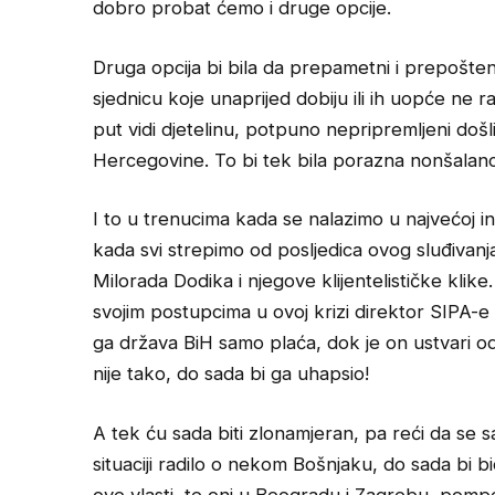
dobro probat ćemo i druge opcije.
Druga opcija bi bila da prepametni i prepošteni 
sjednicu koje unaprijed dobiju ili ih uopće ne 
put vidi djetelinu, potpuno nepripremljeni došli
Hercegovine. To bi tek bila porazna nonšalanci
I to u trenucima kada se nalazimo u najvećoj in
kada svi strepimo od posljedica ovog sluđivanj
Milorada Dodika i njegove klijentelističke klike
svojim postupcima u ovoj krizi direktor SIPA-
ga država BiH samo plaća, dok je on ustvari 
nije tako, do sada bi ga uhapsio!
A tek ću sada biti zlonamjeran, pa reći da se s
situaciji radilo o nekom Bošnjaku, do sada bi 
ove vlasti, te oni u Beogradu i Zagrebu, pompe