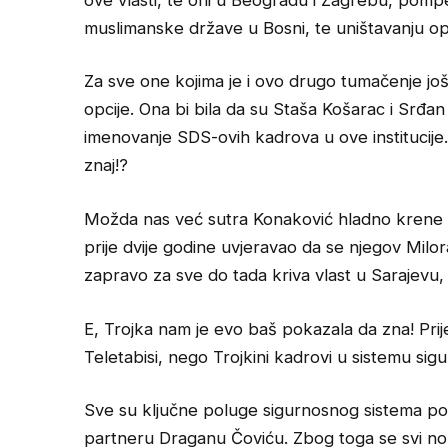
muslimanske države u Bosni, te uništavanju op
Za sve one kojima je i ovo drugo tumačenje još
opcije. Ona bi bila da su Staša Košarac i Srđan 
imenovanje SDS-ovih kadrova u ove institucije
znaj!?
Možda nas već sutra Konaković hladno krene uv
prije dvije godine uvjeravao da se njegov Milor
zapravo za sve do tada kriva vlast u Sarajevu, ko
E, Trojka nam je evo baš pokazala da zna! Prij
Teletabisi, nego Trojkini kadrovi u sistemu sigu
Sve su ključne poluge sigurnosnog sistema pok
partneru Draganu Čoviću. Zbog toga se svi no