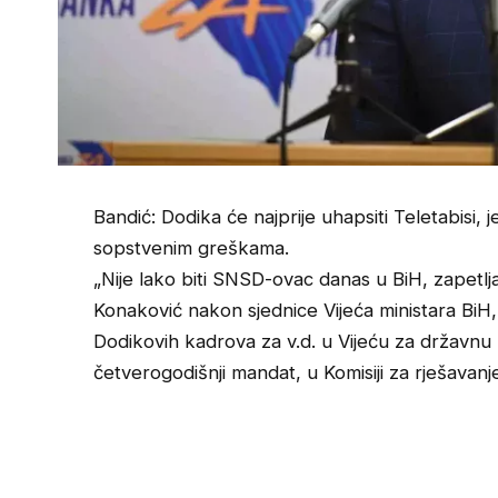
Bandić: Dodika će najprije uhapsiti Teletabisi, j
sopstvenim greškama.
„Nije lako biti SNSD-ovac danas u BiH, zapetljani
Konaković nakon sjednice Vijeća ministara BiH
Dodikovih kadrova za v.d. u Vijeću za državnu
četverogodišnji mandat, u Komisiji za rješavan