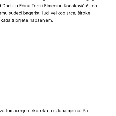
d Dodik u Edinu Forti i Elmedinu Konakoviću! I da
svemu sudeći bageristi ljudi velikog srca, široke
 kada ti prijete hapšenjem.
 ovo tumačenje nekorektno i zlonamjerno. Pa