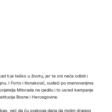
ad ti je teško u životu, jer te oni neće odbiti i
gnu. I Forto i Konaković, sudeći po imenovanjima
g prijatelja Milorada na cjedilu i to usred kampanje
titucija Bosne i Hercegovine.
ekao, već da ću svakoga dana da molim dragog