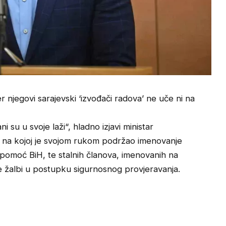
er njegovi sarajevski ‘izvođači radova’ ne uče ni na
 su u svoje laži“, hladno izjavi ministar
, na kojoj je svojom rukom podržao imenovanje
 pomoć BiH, te stalnih članova, imenovanih na
je žalbi u postupku sigurnosnog provjeravanja.