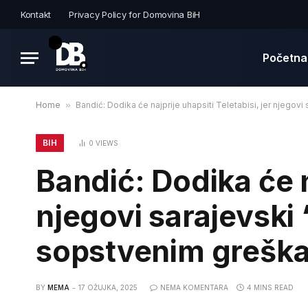
Kontakt
Privacy Policy for Domovina BiH
Početna
Home
»
Bandić: Dodika će najprije uhapsiti Teletabisi, jer njegov
BIH
0
VIEWS
Bandić: Dodika će na
njegovi sarajevski 
sopstvenim grešk
BY
MEMA
17 OŽUJKA, 2025
NEMA KOMENTARA
4 MINS READ