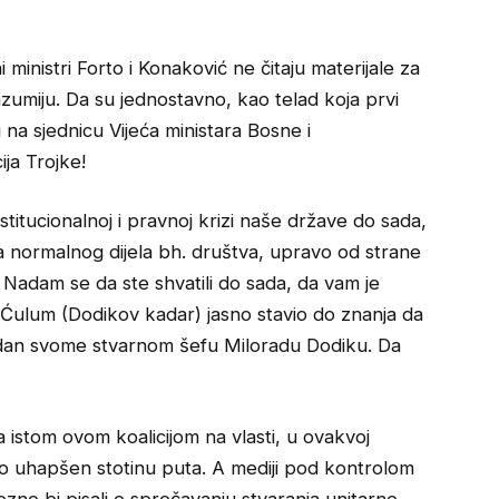
ministri Forto i Konaković ne čitaju materijale za
razumiju. Da su jednostavno, kao telad koja prvi
 na sjednicu Vijeća ministara Bosne i
ja Trojke!
stitucionalnoj i pravnoj krizi naše države do sada,
a normalnog dijela bh. društva, upravo od strane
. Nadam se da ste shvatili do sada, da vam je
e Ćulum (Dodikov kadar) jasno stavio do znanja da
odan svome stvarnom šefu Miloradu Dodiku. Da
a istom ovom koalicijom na vlasti, u ovakvoj
bio uhapšen stotinu puta. A mediji pod kontrolom
zno bi pisali o sprečavanju stvaranja unitarne,