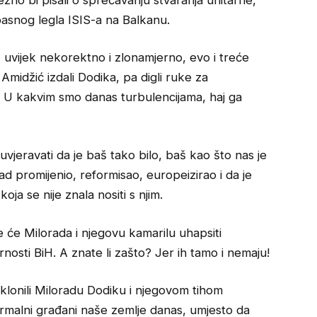
asnog legla ISIS-a na Balkanu.
 uvijek nekorektno i zlonamjerno, evo i treće
Amidžić izdali Dodika, pa digli ruke za
. U kakvim smo danas turbulencijama, haj ga
jeravati da je baš tako bilo, baš kao što nas je
ad promijenio, reformisao, europeizirao i da je
ja se nije znala nositi s njim.
e će Milorada i njegovu kamarilu uhapsiti
rnosti BiH. A znate li zašto? Jer ih tamo i nemaju!
lonili Miloradu Dodiku i njegovom tihom
rmalni građani naše zemlje danas, umjesto da