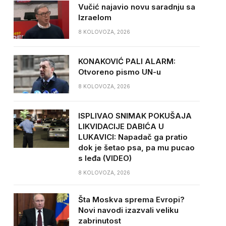
Vučić najavio novu saradnju sa
Izraelom
8 KOLOVOZA, 2026
KONAKOVIĆ PALI ALARM:
Otvoreno pismo UN-u
8 KOLOVOZA, 2026
ISPLIVAO SNIMAK POKUŠAJA
LIKVIDACIJE DABIĆA U
LUKAVICI: Napadač ga pratio
dok je šetao psa, pa mu pucao
s leđa (VIDEO)
8 KOLOVOZA, 2026
Šta Moskva sprema Evropi?
Novi navodi izazvali veliku
zabrinutost