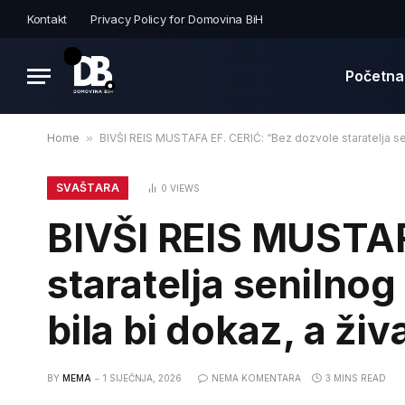
Kontakt
Privacy Policy for Domovina BiH
Početna
Home
»
BIVŠI REIS MUSTAFA EF. CERIĆ: “Bez dozvole staratelja se
SVAŠTARA
0
VIEWS
BIVŠI REIS MUSTAF
staratelja senilno
bila bi dokaz, a ži
BY
MEMA
1 SIJEČNJA, 2026
NEMA KOMENTARA
3 MINS READ