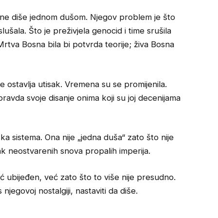
ne diše jednom dušom. Njegov problem je što
lušala. Što je preživjela genocid i time srušila
Mrtva Bosna bila bi potvrda teorije; živa Bosna
ne ostavlja utisak. Vremena su se promijenila.
pravda svoje disanje onima koji su joj decenijama
ška sistema. Ona nije „jedna duša“ zato što nije
sak neostvarenih snova propalih imperija.
ć ubijeđen, već zato što to više nije presudno.
jegovoj nostalgiji, nastaviti da diše.