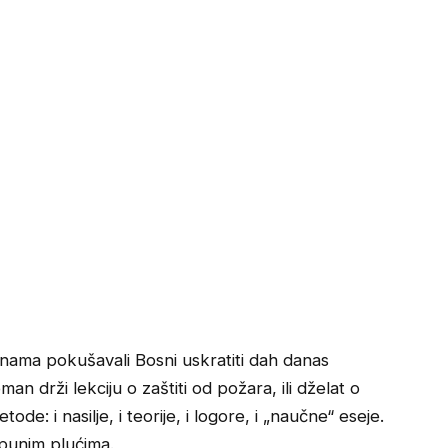
inama pokušavali Bosni uskratiti dah danas
an drži lekciju o zaštiti od požara, ili dželat o
de: i nasilje, i teorije, i logore, i „naučne“ eseje.
 punim plućima.