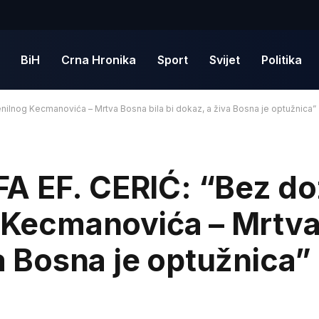
BiH
Crna Hronika
Sport
Svijet
Politika
nilnog Kecmanovića – Mrtva Bosna bila bi dokaz, a živa Bosna je optužnica”
A EF. CERIĆ: “Bez do
g Kecmanovića – Mrtv
va Bosna je optužnica”