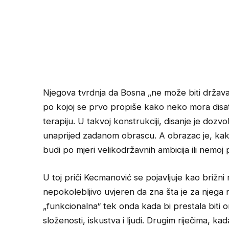
Njegova tvrdnja da Bosna „ne može biti držav
po kojoj se prvo propiše kako neko mora disati
terapiju. U takvoj konstrukciji, disanje je do
unaprijed zadanom obrascu. A obrazac je, kako pi
budi po mjeri velikodržavnih ambicija ili nemoj 
U toj priči Kecmanović se pojavljuje kao brižni rod
nepokolebljivo uvjeren da zna šta je za njega n
„funkcionalna“ tek onda kada bi prestala biti o
složenosti, iskustva i ljudi. Drugim riječima, ka