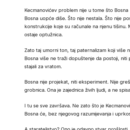
Kecmanovićev problem nije u tome što Bosna 
Bosna uopće diše. Što nije nestala. Što nije pos
konstrukcije koje su računale na njenu tišinu. 
ostaje optužnica.
Zato taj umorni ton, taj paternalizam koji više 
Bosna više ne traži dopuštenje da postoji, niti 
stajali za vratom.
Bosna nije projekat, niti eksperiment. Nije gre
grobnica. Ona je zajednica živih ljudi, a ne spi
I tu se sve završava. Ne zato što je Kecmanovi
Bosna će, bez njegovog razumijevanja i uprkos n
A starateljstvo? Ono je odavno stvar prošlosti.