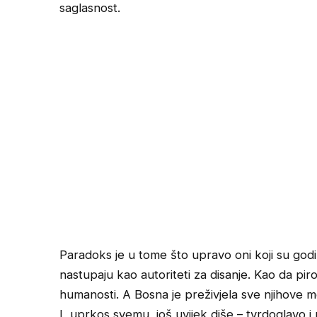
saglasnost.
Paradoks je u tome što upravo oni koji su god
nastupaju kao autoriteti za disanje. Kao da pirom
humanosti. A Bosna je preživjela sve njihove meto
I, uprkos svemu, još uvijek diše – tvrdoglavo i