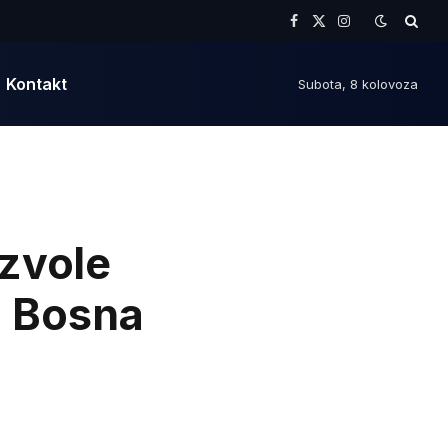
Facebook
X
Instagram
(Twitter)
Kontakt
Subota, 8 kolovoza
zvole
a Bosna