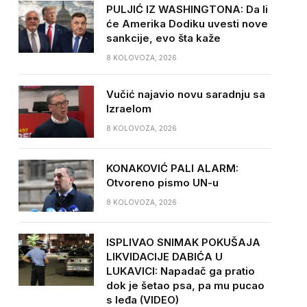
PULJIĆ IZ WASHINGTONA: Da li
će Amerika Dodiku uvesti nove
sankcije, evo šta kaže
8 KOLOVOZA, 2026
Vučić najavio novu saradnju sa
Izraelom
8 KOLOVOZA, 2026
KONAKOVIĆ PALI ALARM:
Otvoreno pismo UN-u
8 KOLOVOZA, 2026
ISPLIVAO SNIMAK POKUŠAJA
LIKVIDACIJE DABIĆA U
LUKAVICI: Napadač ga pratio
dok je šetao psa, pa mu pucao
s leđa (VIDEO)