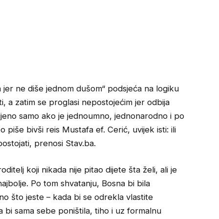
a jer ne diše jednom dušom“ podsjeća na logiku
, a zatim se proglasi nepostojećim jer odbija
zvoljeno samo ako je jednoumno, jednonarodno i po
še bivši reis Mustafa ef. Cerić, uvijek isti: ili
postojati, prenosi Stav.ba.
itelj koji nikada nije pitao dijete šta želi, ali je
ajbolje. Po tom shvatanju, Bosna bi bila
no što jeste – kada bi se odrekla vlastite
da bi sama sebe poništila, tiho i uz formalnu