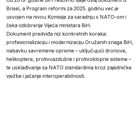
Od 2019. godine BiH redovno šalje ovaj dokument u
Brisel, a Program reformi za 2025. godinu već je
usvojen na nivou Komisije za saradnju s NATO-om i
čeka odobrenje Vijeća ministara BiH.
Dokument predviđa niz konkretnih koraka:
profesionalizaciju i modernizaciju Oružanih snaga BiH,
nabavku savremene opreme – uključujući dronove,
helikoptere, protivvazdušne i protivoklopne sisteme –
te usklađivanje sa NATO standardima kroz zajedničke
vježbe i jačanje interoperabilnosti.