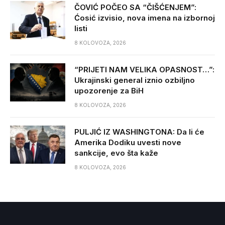
ČOVIĆ POČEO SA “ČIŠĆENJEM”:
Ćosić izvisio, nova imena na izbornoj
listi
8 KOLOVOZA, 2026
“PRIJETI NAM VELIKA OPASNOST…”:
Ukrajinski general iznio ozbiljno
upozorenje za BiH
8 KOLOVOZA, 2026
PULJIĆ IZ WASHINGTONA: Da li će
Amerika Dodiku uvesti nove
sankcije, evo šta kaže
8 KOLOVOZA, 2026