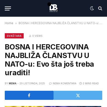
Home
»
BOSNA I HERCEGOVINA NAJBLIŽA ČLANSTVU U NATO-u: Evo šta još treba uraditi!
SVAŠTARA
0
VIEWS
BOSNA I HERCEGOVINA
NAJBLIŽA ČLANSTVU U
NATO-u: Evo šta još treba
uraditi!
BY
MEMA
29 LISTOPADA, 2025
NEMA KOMENTARA
2 MINS READ