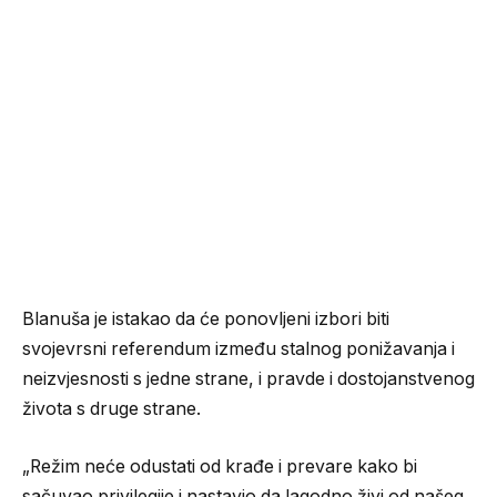
Blanuša je istakao da će ponovljeni izbori biti
svojevrsni referendum između stalnog ponižavanja i
neizvjesnosti s jedne strane, i pravde i dostojanstvenog
života s druge strane.
„Režim neće odustati od krađe i prevare kako bi
sačuvao privilegije i nastavio da lagodno živi od našeg