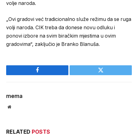
volje naroda.
„Ovi gradovi već tradicionalno služe režimu da se ruga
volji naroda. CIK treba da donese novu odluku i
ponovi izbore na svim biračkim mjestima u ovim
gradovima“, zaključio je Branko Blanuša.
Facebook
Twitter
mema
Website
RELATED
POSTS