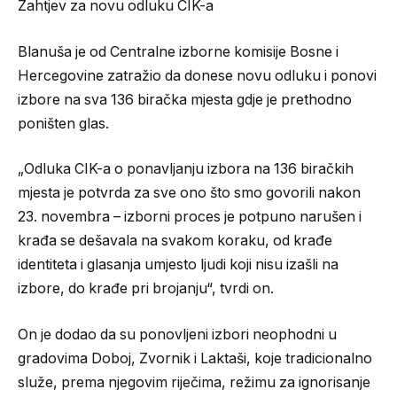
Zahtjev za novu odluku CIK-a
Blanuša je od Centralne izborne komisije Bosne i
Hercegovine zatražio da donese novu odluku i ponovi
izbore na sva 136 biračka mjesta gdje je prethodno
poništen glas.
„Odluka CIK-a o ponavljanju izbora na 136 biračkih
mjesta je potvrda za sve ono što smo govorili nakon
23. novembra – izborni proces je potpuno narušen i
krađa se dešavala na svakom koraku, od krađe
identiteta i glasanja umjesto ljudi koji nisu izašli na
izbore, do krađe pri brojanju“, tvrdi on.
On je dodao da su ponovljeni izbori neophodni u
gradovima Doboj, Zvornik i Laktaši, koje tradicionalno
služe, prema njegovim riječima, režimu za ignorisanje