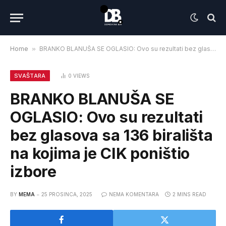
Home
»
BRANKO BLANUŠA SE OGLASIO: Ovo su rezultati bez glasova sa 136 birališta na kojima je CIK poništio izbore
SVAŠTARA
0
VIEWS
BRANKO BLANUŠA SE
OGLASIO: Ovo su rezultati
bez glasova sa 136 birališta
na kojima je CIK poništio
izbore
BY
MEMA
25 PROSINCA, 2025
NEMA KOMENTARA
2 MINS READ