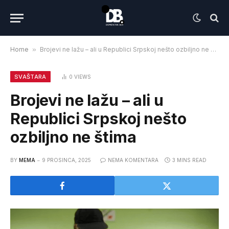
Home
»
Brojevi ne lažu – ali u Republici Srpskoj nešto ozbiljno ne štima
SVAŠTARA
0
VIEWS
Brojevi ne lažu – ali u
Republici Srpskoj nešto
ozbiljno ne štima
BY
MEMA
9 PROSINCA, 2025
NEMA KOMENTARA
3 MINS READ