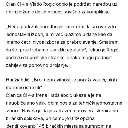
Član CIK-a Vlado Rogić odbio je podržati naredbu uz
obrazloženje da se proces suvišno zakomplikuje.
„Neću podržati naredbu jer smatram da su ovo vrlo
jednostavni izbori, a mi već ulazimo u dane kao da
imamo četiri nivoa izbora za prebrojavanje. Smatram
da što prije trebamo utvrditi rezultate“, rekao je Rogić,
dodavši da političke stranke ionako mogu podnijeti
zahtjev za ponovno brojanje.
Hadžiabdić: „Broj nepravilnosti je poražavajući, ali ih
moramo istražiti“
Članica CIK-a Irena Hadžiabdić ukazala je na
neuobičajeno veliki obim posla za tehnički jednostavne
izbore. Navela je da je zatražena provjera skeniranih
biračkih spiskova, pri čemu je u 19 općina
identifikovano 145 biračkih mjesta sa sumnjom na