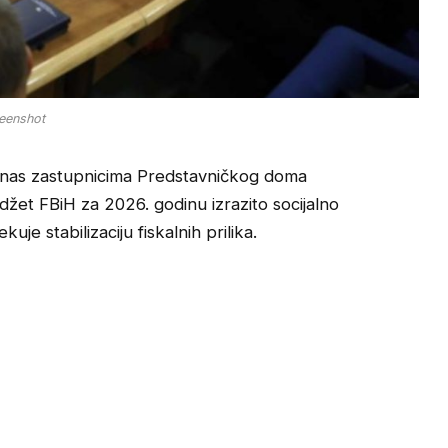
eenshot
danas zastupnicima Predstavničkog doma
žet FBiH za 2026. godinu izrazito socijalno
je stabilizaciju fiskalnih prilika.