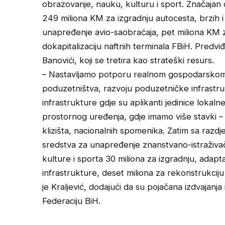
obrazovanje, nauku, kulturu i sport. Značajan 
249 miliona KM za izgradnju autocesta, brzih i
unapređenje avio-saobraćaja, pet miliona KM 
dokapitalizaciju naftnih terminala FBiH. Predvi
Banovići, koji se tretira kao strateški resurs.
– Nastavljamo potporu realnom gospodarskom s
poduzetništva, razvoju poduzetničke infrastr
infrastrukture gdje su aplikanti jedinice lokaln
prostornog uređenja, gdje imamo više stavki – 
klizišta, nacionalnih spomenika. Zatim sa razdj
sredstva za unapređenje znanstvano-istraživa
kulture i sporta 30 miliona za izgradnju, adapt
infrastrukture, deset miliona za rekonstrukciju 
je Kraljević, dodajući da su pojačana izdvajan
Federaciju BiH.