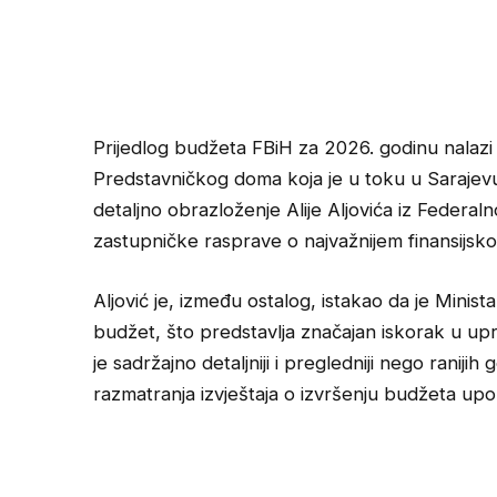
Prijedlog budžeta FBiH za 2026. godinu nalaz
Predstavničkog doma koja je u toku u Sarajevu
detaljno obrazloženje Alije Aljovića iz Federaln
zastupničke rasprave o najvažnijem finansijsk
Aljović je, između ostalog, istakao da je Minist
budžet, što predstavlja značajan iskorak u upr
je sadržajno detaljniji i pregledniji nego ranij
razmatranja izvještaja o izvršenju budžeta upor