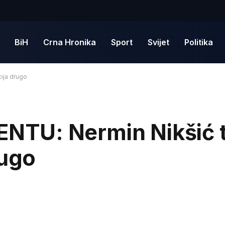
BiH
Crna Hronika
Sport
Svijet
Politika
ija drugo
TU: Nermin Nikšić t
rugo