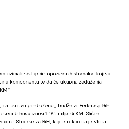
 uzimali zastupnici opozicionih stranaka, koji su
azvojnu komponentu te da će ukupna zaduženja
e KM“.
, na osnovu predloženog budžeta, Federaciji BiH
ekućem bilansu iznosi 1,186 milijardi KM. Slične
ozicione Stranke za BiH, koji je rekao da je Vlada