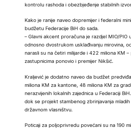
kontrolu rashoda i obezbjeđenje stabilnih izvor
Kako je ranije naveo dopremijer i federalni minis
budžetu Federacije BiH do sada.
– Glavni akcent proračuna je razdjel MIO/PIO 
odnosno dvostrukom usklađivanju mirovina, od 1
narasli su na četiri milijarde i 422 miliona KM –
zastupnicima ponovio i premijer Nikšić.
Kraljević je dodatno naveo da budžet predviđa
miliona KM za kantone, 48 miliona KM za grad
nerazvijenih lokalnih zajednica u Federaciji BiH
dok se projekt stambenog zbrinjavanja mladih
državnom vlasništvu.
Poticaji za poljoprivredu povećani su na 190 m