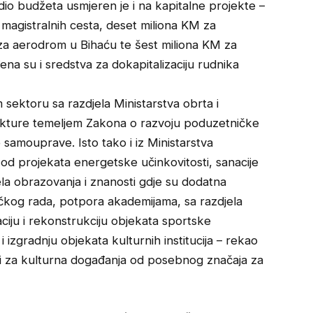
dio budžeta usmjeren je i na kapitalne projekte –
 magistralnih cesta, deset miliona KM za
za aerodrom u Bihaću te šest miliona KM za
đena su i sredstva za dokapitalizaciju rudnika
ektoru sa razdjela Ministarstva obrta i
ukture temeljem Zakona o razvoju poduzetničke
e samouprave. Isto tako i iz Ministarstva
od projekata energetske učinkovitosti, sanacije
ela obrazovanja i znanosti gdje su dodatna
čkog rada, potpora akademijama, sa razdjela
aciju i rekonstrukciju objekata sportske
i izgradnju objekata kulturnih institucija – rekao
ja i za kulturna događanja od posebnog značaja za