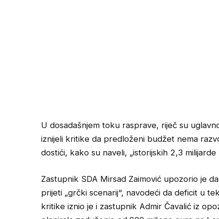
U dosadašnjem toku rasprave, riječ su uglavnom
iznijeli kritike da predloženi budžet nema r
dostići, kako su naveli, „istorijskih 2,3 milijard
Zastupnik SDA Mirsad Zaimović upozorio je da
prijeti „grčki scenarij“, navodeći da deficit u t
kritike iznio je i zastupnik Admir Čavalić iz op