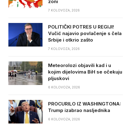
zoni
7 KOLOVOZA, 2026
POLITIČKI POTRES U REGIJI!
Vučić najavio povlačenje s čela
Srbije i otkrio zašto
7 KOLOVOZA, 2026
Meteorolozi objavili kad i u
kojim dijelovima BiH se očekuju
pljuskovi
6 KOLOVOZA, 2026
PROCURILO IZ WASHINGTONA:
Trump izabrao nasljednika
6 KOLOVOZA, 2026