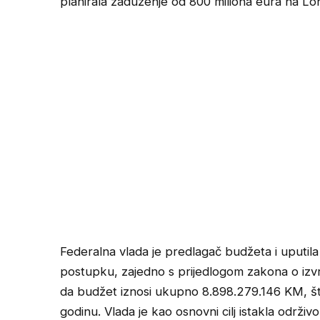
planirala zaduženje od 800 miliona eura na Lo
Federalna vlada je predlagač budžeta i uputi
postupku, zajedno s prijedlogom zakona o izv
da budžet iznosi ukupno 8.898.279.146 KM, št
godinu. Vlada je kao osnovni cilj istakla održi