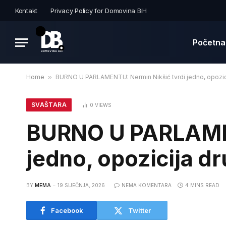
Kontakt
Privacy Policy for Domovina BiH
Početna
Home
»
BURNO U PARLAMENTU: Nermin Nikšić tvrdi jedno, opozic
SVAŠTARA
0
VIEWS
BURNO U PARLAMEN
jedno, opozicija d
BY
MEMA
19 SIJEČNJA, 2026
NEMA KOMENTARA
4 MINS READ
Facebook
Twitter