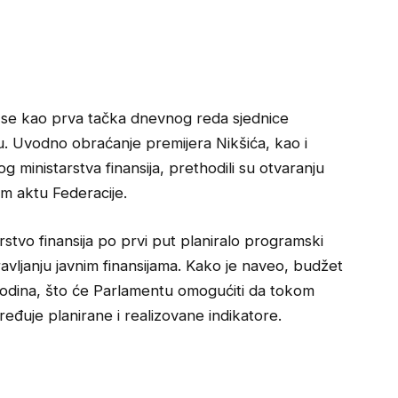
i se kao prva tačka dnevnog reda sjednice
. Uvodno obraćanje premijera Nikšića, kao i
og ministarstva finansija, prethodili su otvaranju
om aktu Federacije.
arstvo finansija po prvi put planiralo programski
avljanju javnim finansijama. Kako je naveo, budžet
ih godina, što će Parlamentu omogućiti da tokom
eđuje planirane i realizovane indikatore.