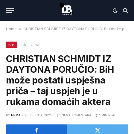
Home
»
CHRISTIAN SCHMIDT IZ DAYTONA PORUČIO: BiH može postati uspješna priča – taj uspjeh je u rukama domaćih aktera
BIH
0
VIEWS
CHRISTIAN SCHMIDT IZ
DAYTONA PORUČIO: BiH
može postati uspješna
priča – taj uspjeh je u
rukama domaćih aktera
BY
MEMA
26 SVIBNJA, 2025
NEMA KOMENTARA
1 MIN READ