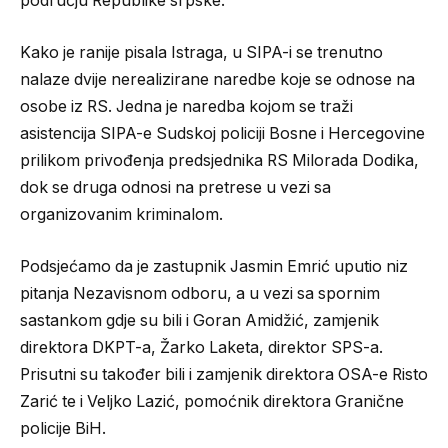
području Republike srpske.
Kako je ranije pisala Istraga, u SIPA-i se trenutno
nalaze dvije nerealizirane naredbe koje se odnose na
osobe iz RS. Jedna je naredba kojom se traži
asistencija SIPA-e Sudskoj policiji Bosne i Hercegovine
prilikom privođenja predsjednika RS Milorada Dodika,
dok se druga odnosi na pretrese u vezi sa
organizovanim kriminalom.
Podsjećamo da je zastupnik Jasmin Emrić uputio niz
pitanja Nezavisnom odboru, a u vezi sa spornim
sastankom gdje su bili i Goran Amidžić, zamjenik
direktora DKPT-a, Žarko Laketa, direktor SPS-a.
Prisutni su također bili i zamjenik direktora OSA-e Risto
Zarić te i Veljko Lazić, pomoćnik direktora Granične
policije BiH.