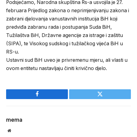
Podsjećamo, Narodna skupština Rs-a usvojila je 27.
februara Prijedlog zakona o neprimjenjivanju zakona i
zabrani djelovanja vanustavnih institucija BiH koji
predviđa zabranu rada i postupanja Suda BiH,
Tužilaštva BiH, Državne agencije za istrage i zaštitu
(SIPA), te Visokog sudskog i tužilačkog vijeća BiH u
RS-u.
Ustavni sud BiH uveo je privremenu mjeru, ali vlasti u
ovom entitetu nastavljaju činiti krivično djelo.
Facebook
Twitter
mema
Website