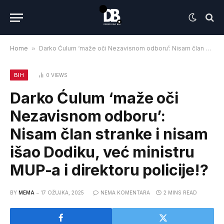
Home
»
Darko Ćulum ‘maže oči Nezavisnom odboru’: Nisam član stranke i nisam išao Dodiku, već ministru MUP-a i direktoru policije!?
BIH
0
VIEWS
Darko Ćulum ‘maže oči
Nezavisnom odboru’:
Nisam član stranke i nisam
išao Dodiku, već ministru
MUP-a i direktoru policije!?
BY
MEMA
17 OŽUJKA, 2025
NEMA KOMENTARA
2 MINS READ