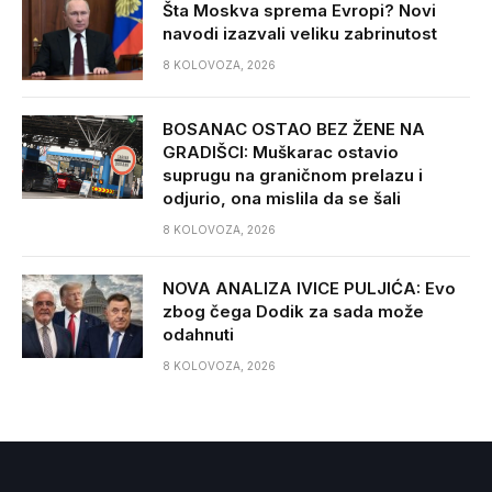
Šta Moskva sprema Evropi? Novi
navodi izazvali veliku zabrinutost
8 KOLOVOZA, 2026
BOSANAC OSTAO BEZ ŽENE NA
GRADIŠCI: Muškarac ostavio
suprugu na graničnom prelazu i
odjurio, ona mislila da se šali
8 KOLOVOZA, 2026
NOVA ANALIZA IVICE PULJIĆA: Evo
zbog čega Dodik za sada može
odahnuti
8 KOLOVOZA, 2026