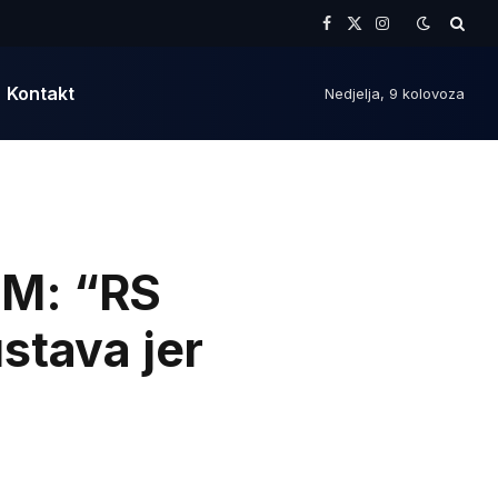
Facebook
X
Instagram
(Twitter)
Kontakt
Nedjelja, 9 kolovoza
OM: “RS
stava jer