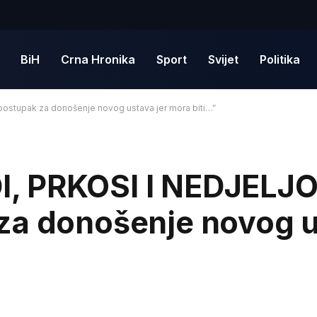
BiH
Crna Hronika
Sport
Svijet
Politika
stupak za donošenje novog ustava jer mora biti…”
, PRKOSI I NEDJELJ
za donošenje novog u