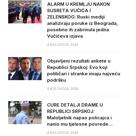
ALARM U KREMLJU NAKON
SUSRETA VUČIĆA I
ZELENSKOG: Ruski mediji
analiziraju poruke iz Beograda,
posebno ih zabrinula jedna
Vučićeva izjava
9 KOLOVOZA, 2026
Objavljeni rezultati ankete u
Republici Srpskoj: Evo koji
političari i stranke imaju najveću
podršku
9 KOLOVOZA, 2026
CURE DETALJI DRAME U
REPUBLICI SRPSKOJ:
Maloljetnik napao policajca i
nanio mu tjelesne povrede…
9 KOLOVOZA, 2026