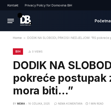
Kontakt
Privacy Policy for Domovina BiH
Početna
Home
»
DODIK NA SLOBODI, PRKOSI I NEDJELJOM: “RS pokreće po
BIH
0
VIEWS
DODIK NA SLOBODI
pokreće postupak 
mora biti…”
BY
MEMA
16 OŽUJKA, 2025
NEMA KOMENTARA
1 MIN READ