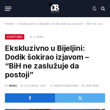
Home
»
Ekskluzivno u Bijeljini: Dodik šokirao izjavom – “BiH ne zaslužuje da postoji”
SVAŠTARA
0
VIEWS
Ekskluzivno u Bijeljini:
Dodik šokirao izjavom –
“BiH ne zaslužuje da
postoji”
BY
MEMA
22 LISTOPADA, 2025
NEMA KOMENTARA
1 MIN READ