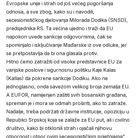
Evropske unije i strah od još većeg pogoršanja
odnosa, a sve zbog, kako su i navodili,
secesionističkog djelovanja Milorada Dodika (SNSD),
predsjednika RS. Ta većina ujedno i traži da EU
napokon uvede sankcije odgovornima, čak se
spominjalo i isključivanje Mađarske iz ove odluke, jer
se pretpostavlja da bi ona glasala protiv.
Hitno ćemo zatražiti od visoke predstavnice EU za
vanjske poslove i sigurnosnu politiku Kaje Kalas
(Kallas) da pokrene sankcije Dodiku. Ako ne
jednoglasno, onda savezom velikog broja zemalja EU.
A EUFOR, namijenjen zaštiti svih bosanskih građana,
spreman je i mora se odmah proširiti, ako to zatraže.
Nadalje, treba podržati državne institucije, opoziciju u
Republici Srpskoj koja se zalaže za EU put, ali i civilno
društvo, kako bi otklonili strah i ojačali njihovu
otpornost i otpor ovim secesionističkim prijetnjama”,