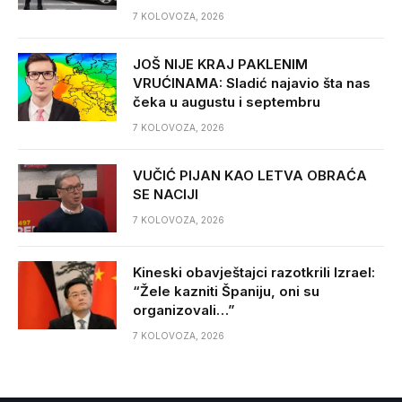
7 KOLOVOZA, 2026
JOŠ NIJE KRAJ PAKLENIM
VRUĆINAMA: Sladić najavio šta nas
čeka u augustu i septembru
7 KOLOVOZA, 2026
VUČIĆ PIJAN KAO LETVA OBRAĆA
SE NACIJI
7 KOLOVOZA, 2026
Kineski obavještajci razotkrili Izrael:
“Žele kazniti Španiju, oni su
organizovali…”
7 KOLOVOZA, 2026