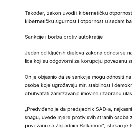
Također, zakon uvodi i kibernetičku otpornost,
kibernetičku sigurnost i otpornost u sedam ba
Sankcije i borba protiv autokratije
Jedan od ključnih dijelova zakona odnosi se n
lica koji su odgovorni za korupciju povezanu
On je objasnio da se sankcije mogu odnositi na
osobe koje ugrožavaju mir, stabilnost i demo
obuhvatati zamrzavanje imovine i zabranu ulas
„Predviđeno je da predsjednik SAD-a, najkasn
snagu, uvede mjere protiv svih stranih osoba z
povezanu sa Zapadnim Balkanom“, istakao je Ivi