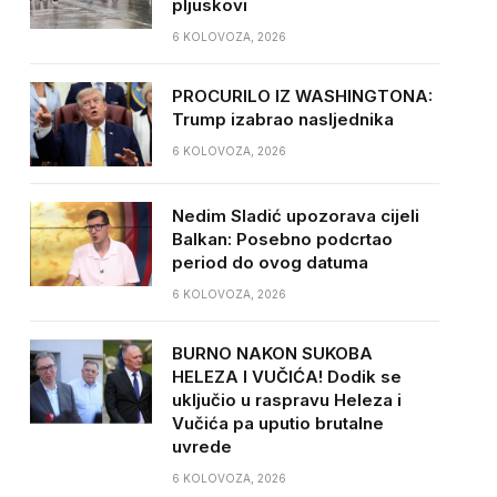
pljuskovi
6 KOLOVOZA, 2026
PROCURILO IZ WASHINGTONA:
Trump izabrao nasljednika
6 KOLOVOZA, 2026
Nedim Sladić upozorava cijeli
Balkan: Posebno podcrtao
period do ovog datuma
6 KOLOVOZA, 2026
BURNO NAKON SUKOBA
HELEZA I VUČIĆA! Dodik se
uključio u raspravu Heleza i
Vučića pa uputio brutalne
uvrede
6 KOLOVOZA, 2026