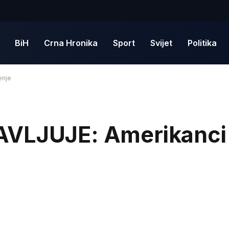
BiH
Crna Hronika
Sport
Svijet
Politika
enje
AVLJUJE: Amerikanci