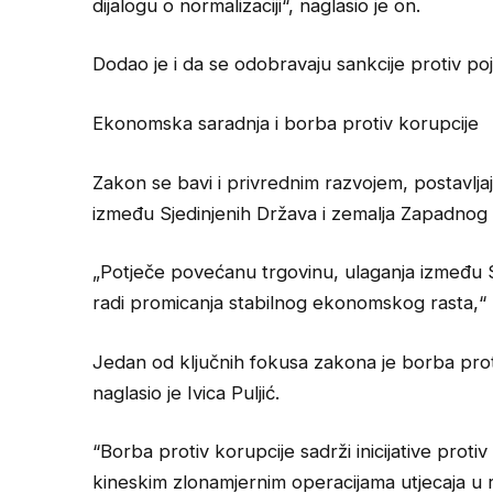
dijalogu o normalizaciji“, naglasio je on.
Dodao je i da se odobravaju sankcije protiv pojed
Ekonomska saradnja i borba protiv korupcije
Zakon se bavi i privrednim razvojem, postavljaj
između Sjedinjenih Država i zemalja Zapadnog
„Potječe povećanu trgovinu, ulaganja između 
radi promicanja stabilnog ekonomskog rasta,“ re
Jedan od ključnih fokusa zakona je borba prot
naglasio je Ivica Puljić.
“Borba protiv korupcije sadrži inicijative protiv
kineskim zlonamjernim operacijama utjecaja u regi