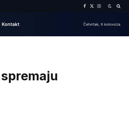
Facebook
X
Instagram
(Twitter)
Kontakt
Četvrtak, 6 kolovoza
 spremaju