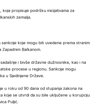
 koja propisuje podršku inicijativama za
lkanskih zemalja.
a sankcije koje mogu biti uvedene prema stranim
 sa Zapadnim Balkanom.
 sadašnje i bivše državne dužnosnike, kao i na
kratske procese u regionu. Sankcije mogu
ka u Sjedinjene Države.
ije u roku od 90 dana od stupanja zakona na
a koje se utvrdi da su bile uključene u korupciju
ca Puljić.