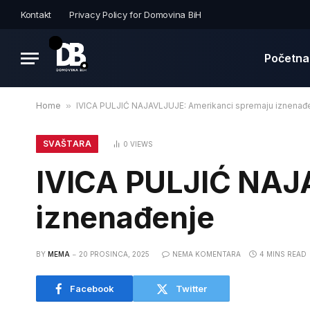
Kontakt
Privacy Policy for Domovina BiH
Početna
Home
»
IVICA PULJIĆ NAJAVLJUJE: Amerikanci spremaju iznenađ
SVAŠTARA
0
VIEWS
IVICA PULJIĆ NAJ
iznenađenje
BY
MEMA
20 PROSINCA, 2025
NEMA KOMENTARA
4 MINS READ
Facebook
Twitter