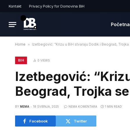
Kontakt
Privacy Policy for Domovina BiH
Početna
Home
»
Izetbegović: “Krizu u BiH stvaraju Dodik i Beograd, Trojk
BIH
0
VIEWS
Izetbegović: “Krizu
Beograd, Trojka se
BY
MEMA
18 SVIBNJA, 2025
NEMA KOMENTARA
1 MIN READ
Facebook
Twitter