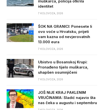
muškarca, policija otkrila
identitet
7 KOLOVOZA, 2026
ŠOK NA GRANICI: Ponesete li
ovo voće u Hrvatsku, prijeti
vam kazna od nevjerovatnih
13.000 eura
7 KOLOVOZA, 2026
Ubistvo u Bosanskoj Krupi:
Pronađeno tijelo muškarca,
uhapšen osumnjičeni
7 KOLOVOZA, 2026
JOŠ NIJE KRAJ PAKLENIM
VRUĆINAMA: Sladić najavio šta
nas čeka u augustu i septembru
7 KOLOVOZA, 2026