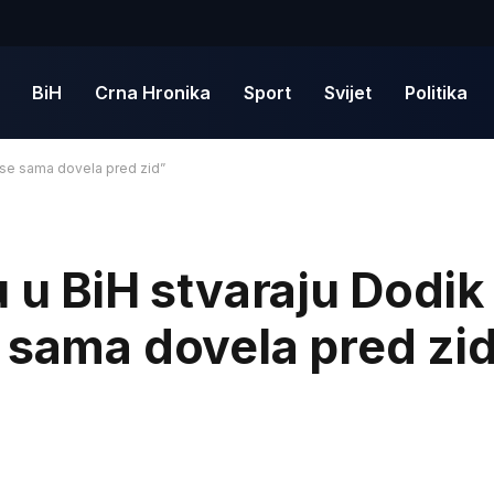
BiH
Crna Hronika
Sport
Svijet
Politika
a se sama dovela pred zid”
 u BiH stvaraju Dodik 
 sama dovela pred zi