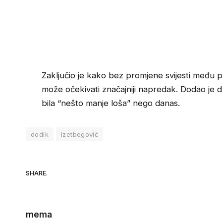
Zaključio je kako bez promjene svijesti među pol
može očekivati značajniji napredak. Dodao je da 
bila “nešto manje loša” nego danas.
dodik
Izetbegović
SHARE.
mema