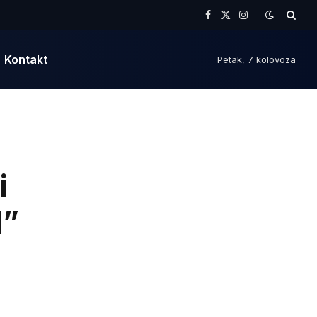
Facebook
X
Instagram
(Twitter)
Kontakt
Petak, 7 kolovoza
i
d”