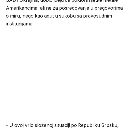
SAD i Ukrajina, dobio ideju da pokloni rijetke metale
Amerikancima, ali ne za posredovanje u pregovorima
o miru, nego kao adut u sukobu sa pravosudnim
institucijama.
– U ovoj vrlo složenoj situaciji po Republiku Srpsku,