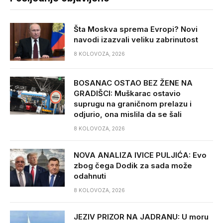
Šta Moskva sprema Evropi? Novi
navodi izazvali veliku zabrinutost
8 KOLOVOZA, 2026
BOSANAC OSTAO BEZ ŽENE NA
GRADIŠCI: Muškarac ostavio
suprugu na graničnom prelazu i
odjurio, ona mislila da se šali
8 KOLOVOZA, 2026
NOVA ANALIZA IVICE PULJIĆA: Evo
zbog čega Dodik za sada može
odahnuti
8 KOLOVOZA, 2026
JEZIV PRIZOR NA JADRANU: U moru