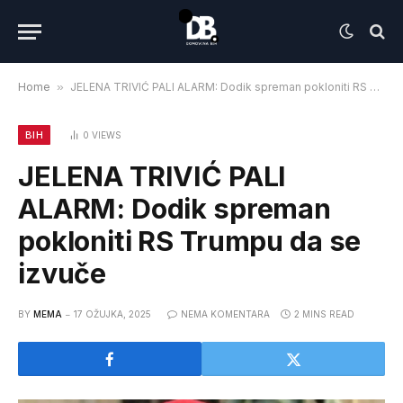
Home
»
JELENA TRIVIĆ PALI ALARM: Dodik spreman pokloniti RS Trumpu da se izvuče
BIH
0
VIEWS
JELENA TRIVIĆ PALI
ALARM: Dodik spreman
pokloniti RS Trumpu da se
izvuče
BY
MEMA
17 OŽUJKA, 2025
NEMA KOMENTARA
2 MINS READ