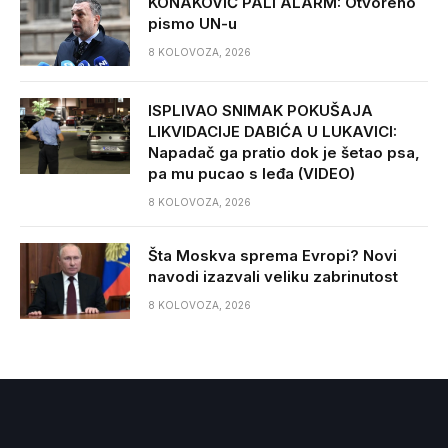
KONAKOVIĆ PALI ALARM: Otvoreno
pismo UN-u
8 KOLOVOZA, 2026
ISPLIVAO SNIMAK POKUŠAJA
LIKVIDACIJE DABIĆA U LUKAVICI:
Napadač ga pratio dok je šetao psa,
pa mu pucao s leđa (VIDEO)
8 KOLOVOZA, 2026
Šta Moskva sprema Evropi? Novi
navodi izazvali veliku zabrinutost
8 KOLOVOZA, 2026