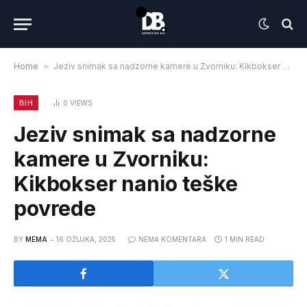
Home
»
Jeziv snimak sa nadzorne kamere u Zvorniku: Kikbokser nanio teške povrede
BIH
0
VIEWS
Jeziv snimak sa nadzorne
kamere u Zvorniku:
Kikbokser nanio teške
povrede
BY
MEMA
16 OŽUJKA, 2025
NEMA KOMENTARA
1 MIN READ