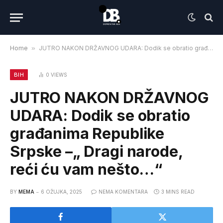
Home
»
JUTRO NAKON DRŽAVNOG UDARA: Dodik se obratio građanima Republike Srpske –„ Dragi narode, reći ću vam nešto…“
BIH
0
VIEWS
JUTRO NAKON DRŽAVNOG
UDARA: Dodik se obratio
građanima Republike
Srpske –„ Dragi narode,
reći ću vam nešto…“
BY
MEMA
6 OŽUJKA, 2025
NEMA KOMENTARA
3 MINS READ