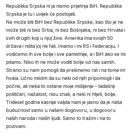
Republika Srpska ni ja nismo prijetnja BiH. Republika
Srpska je tu i uvijek će postojati.
Ne može biti BiH bez Republike Srpske, kao što je ne
može biti ni bez Srba, ni bez Bošnjaka, ni bez Hrvata i
svih drugih koji u njoj žive. Amerika ima svojih 50
država i ništa joj ne fali. Imamo i mi RS i Federaciju. I
vodićemo ih sve bolje i sve pametnije, a i BiH ako se mi
pitamo. Niko ih ne može voditi bolje od nas samih.
Stranci su nam pomogli da prekinemo rat i na tome im
hvala. Lično mislim da su neki od njih pripomogli i da
počne, ali neka to ostane moje mišljenje – tadašnji
političari, nažalost, nisu znali, a neki ni htjeli, bolje.
Trideset godina kasnije valjda nam je jasno da je naša
budućnost samo u našem dogovoru, u dogovoru
naših naroda i naših ljudi. Samo to tražim i na to
pozivam.