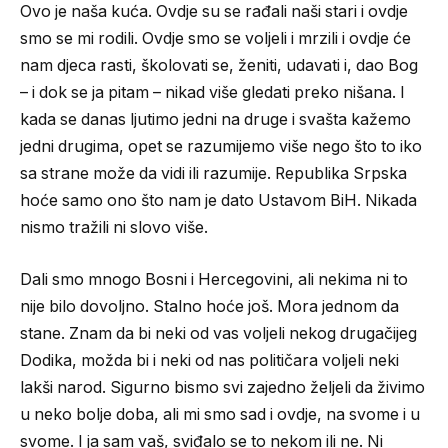
Ovo je naša kuća. Ovdje su se rađali naši stari i ovdje
smo se mi rodili. Ovdje smo se voljeli i mrzili i ovdje će
nam djeca rasti, školovati se, ženiti, udavati i, dao Bog
– i dok se ja pitam – nikad više gledati preko nišana. I
kada se danas ljutimo jedni na druge i svašta kažemo
jedni drugima, opet se razumijemo više nego što to iko
sa strane može da vidi ili razumije. Republika Srpska
hoće samo ono što nam je dato Ustavom BiH. Nikada
nismo tražili ni slovo više.
Dali smo mnogo Bosni i Hercegovini, ali nekima ni to
nije bilo dovoljno. Stalno hoće još. Mora jednom da
stane. Znam da bi neki od vas voljeli nekog drugačijeg
Dodika, možda bi i neki od nas političara voljeli neki
lakši narod. Sigurno bismo svi zajedno željeli da živimo
u neko bolje doba, ali mi smo sad i ovdje, na svome i u
svome. I ja sam vaš, sviđalo se to nekom ili ne. Ni