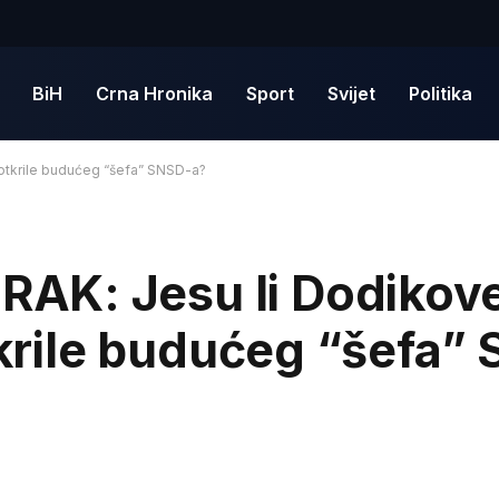
BiH
Crna Hronika
Sport
Svijet
Politika
 otkrile budućeg “šefa” SNSD-a?
AK: Jesu li Dodikov
otkrile budućeg “šefa