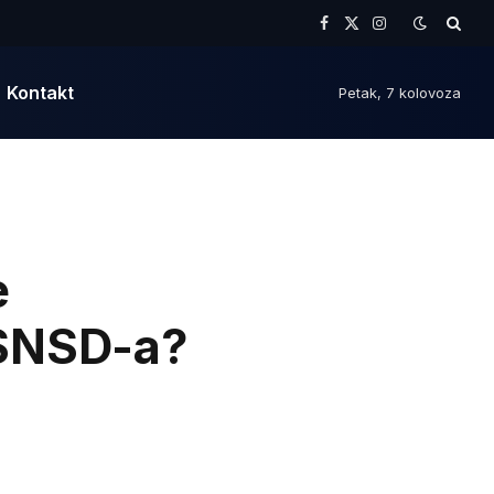
Facebook
X
Instagram
(Twitter)
Kontakt
Petak, 7 kolovoza
e
” SNSD-a?