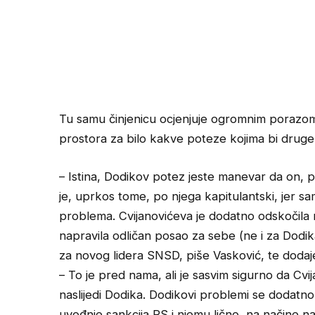
Tu samu činjenicu ocjenjuje ogromnim porazom 
prostora za bilo kakve poteze kojima bi druge
– Istina, Dodikov potez jeste manevar da on, p
je, uprkos tome, po njega kapitulantski, jer sam
problema. Cvijanovićeva je dodatno odskočila na
napravila odličan posao za sebe (ne i za Dodi
za novog lidera SNSD, piše Vasković, te dodaj
– To je pred nama, ali je sasvim sigurno da Cvij
naslijedi Dodika. Dodikovi problemi se dodatno
uvođnje sankcija RS i njemu lično, na načine na