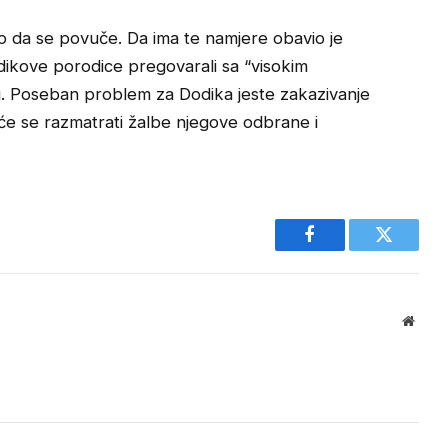
ilo da se povuče. Da ima te namjere obavio je
odikove porodice pregovarali sa “visokim
 Poseban problem za Dodika jeste zakazivanje
 će se razmatrati žalbe njegove odbrane i
Facebook
Twitter
Websi