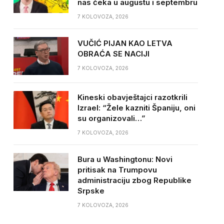
nas čeka u augustu i septembru
7 KOLOVOZA, 2026
VUČIĆ PIJAN KAO LETVA
OBRAĆA SE NACIJI
7 KOLOVOZA, 2026
Kineski obavještajci razotkrili
Izrael: “Žele kazniti Španiju, oni
su organizovali…”
7 KOLOVOZA, 2026
Bura u Washingtonu: Novi
pritisak na Trumpovu
administraciju zbog Republike
Srpske
7 KOLOVOZA, 2026