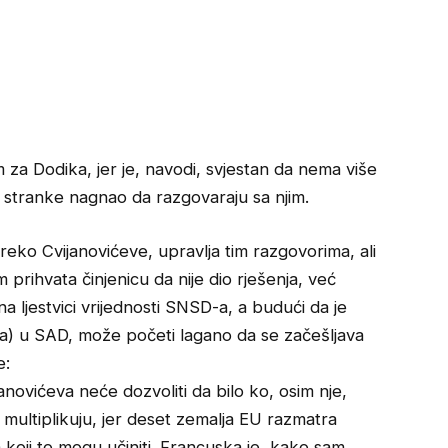
za Dodika, jer je, navodi, svjestan da nema više
 stranke nagnao da razgovaraju sa njim.
reko Cvijanovićeve, upravlja tim razgovorima, ali
 prihvata činjenicu da nije dio rješenja, već
 ljestvici vrijednosti SNSD-a, a budući da je
ka) u SAD, može početi lagano da se začešljava
e:
anovićeva neće dozvoliti da bilo ko, osim nje,
 multiplikuju, jer deset zemalja EU razmatra
 koji to mogu učiniti. Francuska je, kako sam