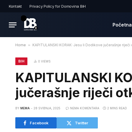
Kontakt
Privacy Policy for Domovina BiH
Početna
Home
»
KAPITULANSKI KORAK: Jesu li Dodikove jučerašnje riječi
BIH
0
VIEWS
KAPITULANSKI KOR
jučerašnje riječi 
BY
MEMA
28 SVIBNJA, 2025
NEMA KOMENTARA
2 MINS READ
Facebook
Twitter