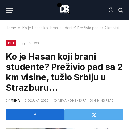
Home
»
Ko je Hasan koji brani studente? Preživio pad sa 2 km visine, tužio Srbiju u Strazburu…
BIH
0
VIEWS
Ko je Hasan koji brani
studente? Preživio pad sa 2
km visine, tužio Srbiju u
Strazburu…
BY
MEMA
15 OŽUJKA, 2025
NEMA KOMENTARA
4 MINS READ