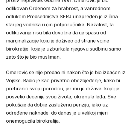
protiv nepravde. Godine 1991. Omerović je bio
odlikovan Ordenom za hrabrost, a vanrednom
odlukom Predsedništva SFRJ unapređen je iz čina
starijeg vodnika u čin potporučnika. Nažalost, ta
odlikovanja nisu bila dovoljna da ga spasu od
marginalizacije koju je doživeo od strane vojne
birokratije, koja je uzburkala njegovu sudbinu samo
zato što je bio musliman.
Omerović se nije predao ni nakon što je bio izbačen iz
Vojske. Radio je kao privatno obezbjeđenje, kako bi
prehranio svoju porodicu, jer mu je država, kojoj je
posvetio decenije svog života, okrenula leđa. Sve
pokušaje da dobije zasluženu penziju, iako uz
određene naknade, do danas je u velikoj mjeri
onemogućila birokratija.