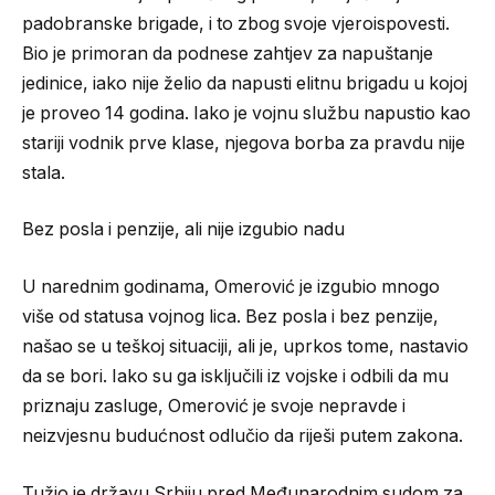
padobranske brigade, i to zbog svoje vjeroispovesti.
Bio je primoran da podnese zahtjev za napuštanje
jedinice, iako nije želio da napusti elitnu brigadu u kojoj
je proveo 14 godina. Iako je vojnu službu napustio kao
stariji vodnik prve klase, njegova borba za pravdu nije
stala.
Bez posla i penzije, ali nije izgubio nadu
U narednim godinama, Omerović je izgubio mnogo
više od statusa vojnog lica. Bez posla i bez penzije,
našao se u teškoj situaciji, ali je, uprkos tome, nastavio
da se bori. Iako su ga isključili iz vojske i odbili da mu
priznaju zasluge, Omerović je svoje nepravde i
neizvjesnu budućnost odlučio da riješi putem zakona.
Tužio je državu Srbiju pred Međunarodnim sudom za