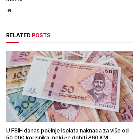
Website
RELATED
POSTS
U FBiH danas počinje isplata naknada za više od
50.000 korisnika, neki će dobiti 860 KM