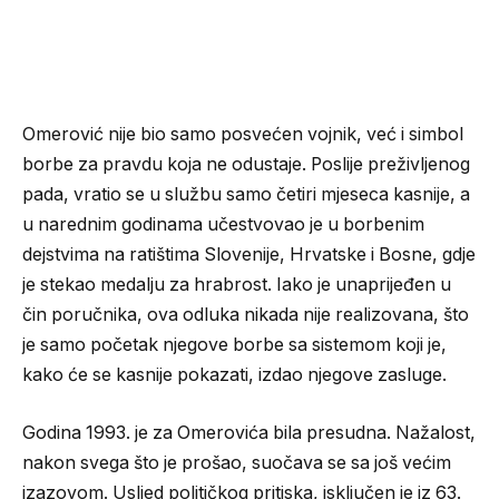
Omerović nije bio samo posvećen vojnik, već i simbol
borbe za pravdu koja ne odustaje. Poslije preživljenog
pada, vratio se u službu samo četiri mjeseca kasnije, a
u narednim godinama učestvovao je u borbenim
dejstvima na ratištima Slovenije, Hrvatske i Bosne, gdje
je stekao medalju za hrabrost. Iako je unaprijeđen u
čin poručnika, ova odluka nikada nije realizovana, što
je samo početak njegove borbe sa sistemom koji je,
kako će se kasnije pokazati, izdao njegove zasluge.
Godina 1993. je za Omerovića bila presudna. Nažalost,
nakon svega što je prošao, suočava se sa još većim
izazovom. Usljed političkog pritiska, isključen je iz 63.