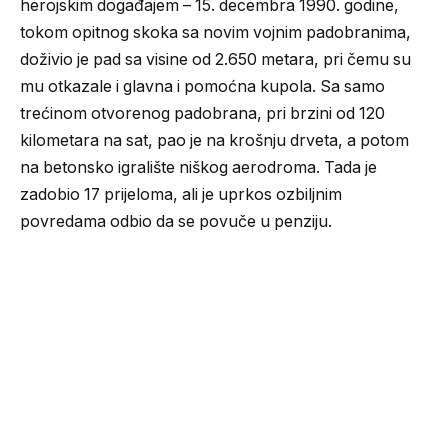
herojskim događajem – 15. decembra 1990. godine,
tokom opitnog skoka sa novim vojnim padobranima,
doživio je pad sa visine od 2.650 metara, pri čemu su
mu otkazale i glavna i pomoćna kupola. Sa samo
trećinom otvorenog padobrana, pri brzini od 120
kilometara na sat, pao je na krošnju drveta, a potom
na betonsko igralište niškog aerodroma. Tada je
zadobio 17 prijeloma, ali je uprkos ozbiljnim
povredama odbio da se povuče u penziju.