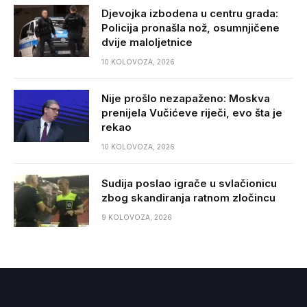
Djevojka izbodena u centru grada:
Policija pronašla nož, osumnjičene
dvije maloljetnice
10 KOLOVOZA, 2026
Nije prošlo nezapaženo: Moskva
prenijela Vučićeve riječi, evo šta je
rekao
10 KOLOVOZA, 2026
Sudija poslao igrače u svlačionicu
zbog skandiranja ratnom zločincu
9 KOLOVOZA, 2026