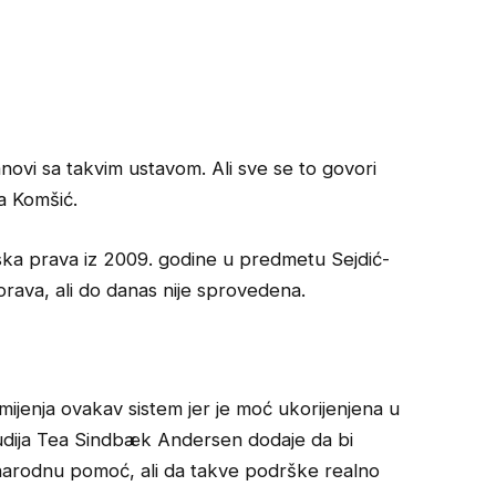
ovi sa takvim ustavom. Ali sve se to govori
va Komšić.
ska prava iz 2009. godine u predmetu Sejdić-
a prava, ali do danas nije sprovedena.
 mijenja ovakav sistem jer je moć ukorijenjena u
tudija Tea Sindbæk Andersen dodaje da bi
rodnu pomoć, ali da takve podrške realno