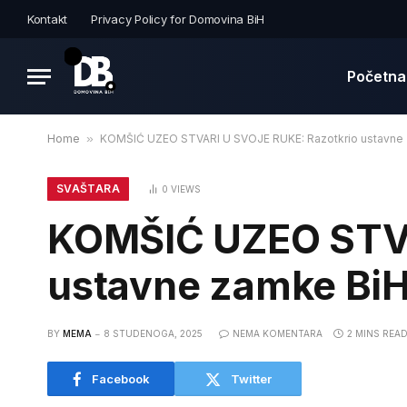
Kontakt
Privacy Policy for Domovina BiH
Početna
Home
»
KOMŠIĆ UZEO STVARI U SVOJE RUKE: Razotkrio ustavne zam
SVAŠTARA
0
VIEWS
KOMŠIĆ UZEO STVA
ustavne zamke BiH i
BY
MEMA
8 STUDENOGA, 2025
NEMA KOMENTARA
2 MINS REA
Facebook
Twitter