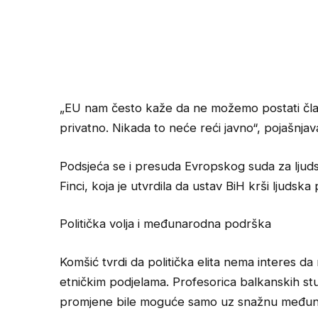
„EU nam često kaže da ne možemo postati član
privatno. Nikada to neće reći javno“, pojašnja
Podsjeća se i presuda Evropskog suda za ljud
Finci, koja je utvrdila da ustav BiH krši ljudsk
Politička volja i međunarodna podrška
Komšić tvrdi da politička elita nema interes da
etničkim podjelama. Profesorica balkanskih s
promjene bile moguće samo uz snažnu međuna