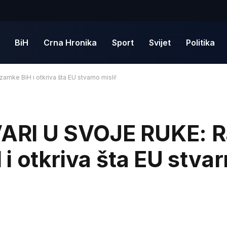
BiH
Crna Hronika
Sport
Svijet
Politika
ke BiH i otkriva šta EU stvarno misli!
RI U SVOJE RUKE: R
 otkriva šta EU stvar
D