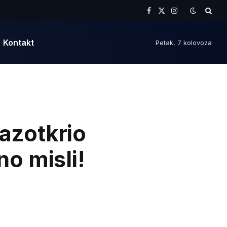
Facebook
X
Instagram
(Twitter)
Kontakt
Petak, 7 kolovoza
azotkrio
no misli!