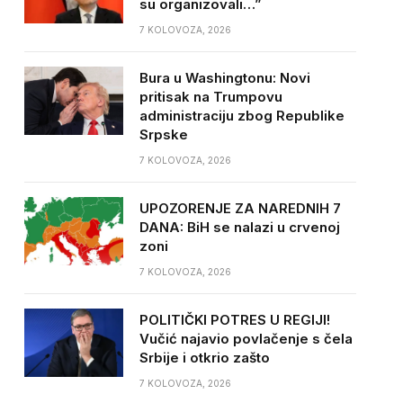
su organizovali…”
7 KOLOVOZA, 2026
Bura u Washingtonu: Novi
pritisak na Trumpovu
administraciju zbog Republike
Srpske
7 KOLOVOZA, 2026
UPOZORENJE ZA NAREDNIH 7
DANA: BiH se nalazi u crvenoj
zoni
7 KOLOVOZA, 2026
POLITIČKI POTRES U REGIJI!
Vučić najavio povlačenje s čela
Srbije i otkrio zašto
7 KOLOVOZA, 2026