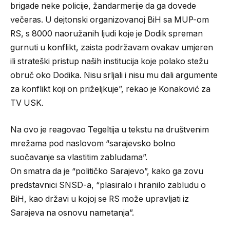
brigade neke policije, žandarmerije da ga dovede
večeras. U dejtonski organizovanoj BiH sa MUP-om
RS, s 8000 naoružanih ljudi koje je Dodik spreman
gurnuti u konflikt, zaista podržavam ovakav umjeren
ili strateški pristup naših institucija koje polako stežu
obruč oko Dodika. Nisu srljali i nisu mu dali argumente
za konflikt koji on priželjkuje”, rekao je Konaković za
TV USK.
Na ovo je reagovao Tegeltija u tekstu na društvenim
mrežama pod naslovom “sarajevsko bolno
suočavanje sa vlastitim zabludama”.
On smatra da je “političko Sarajevo”, kako ga zovu
predstavnici SNSD-a, “plasiralo i hranilo zabludu o
BiH, kao državi u kojoj se RS može upravljati iz
Sarajeva na osnovu nametanja”.