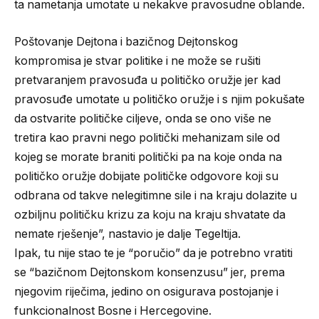
ta nametanja umotate u nekakve pravosudne oblande.
Poštovanje Dejtona i bazičnog Dejtonskog
kompromisa je stvar politike i ne može se rušiti
pretvaranjem pravosuđa u političko oružje jer kad
pravosuđe umotate u političko oružje i s njim pokušate
da ostvarite političke ciljeve, onda se ono više ne
tretira kao pravni nego politički mehanizam sile od
kojeg se morate braniti politički pa na koje onda na
političko oružje dobijate političke odgovore koji su
odbrana od takve nelegitimne sile i na kraju dolazite u
ozbiljnu političku krizu za koju na kraju shvatate da
nemate rješenje”, nastavio je dalje Tegeltija.
Ipak, tu nije stao te je “poručio” da je potrebno vratiti
se “bazičnom Dejtonskom konsenzusu” jer, prema
njegovim riječima, jedino on osigurava postojanje i
funkcionalnost Bosne i Hercegovine.