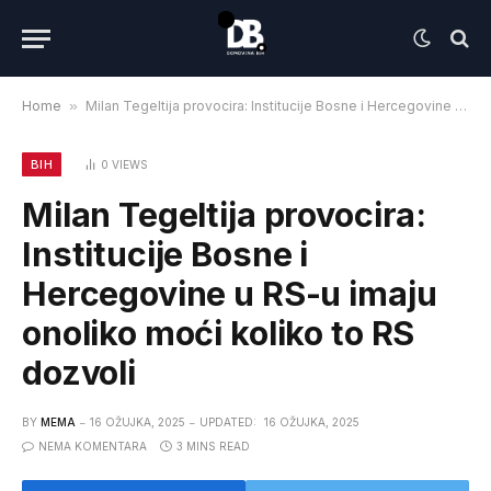
Home
»
Milan Tegeltija provocira: Institucije Bosne i Hercegovine u RS-u imaju onoliko moći koliko to RS dozvoli
BIH
0
VIEWS
Milan Tegeltija provocira:
Institucije Bosne i
Hercegovine u RS-u imaju
onoliko moći koliko to RS
dozvoli
BY
MEMA
16 OŽUJKA, 2025
UPDATED:
16 OŽUJKA, 2025
NEMA KOMENTARA
3 MINS READ