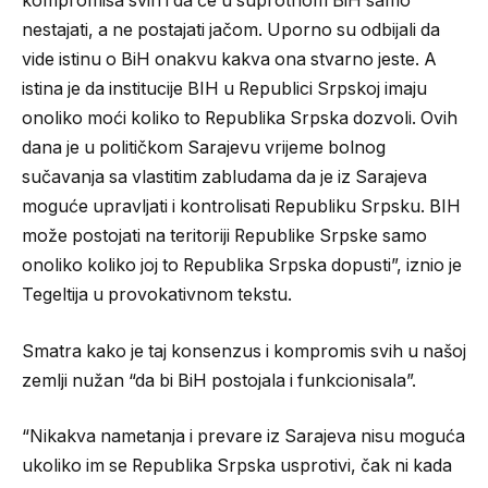
kompromisa svih i da će u suprotnom BiH samo
nestajati, a ne postajati jačom. Uporno su odbijali da
vide istinu o BiH onakvu kakva ona stvarno jeste. A
istina je da institucije BIH u Republici Srpskoj imaju
onoliko moći koliko to Republika Srpska dozvoli. Ovih
dana je u političkom Sarajevu vrijeme bolnog
sučavanja sa vlastitim zabludama da je iz Sarajeva
moguće upravljati i kontrolisati Republiku Srpsku. BIH
može postojati na teritoriji Republike Srpske samo
onoliko koliko joj to Republika Srpska dopusti”, iznio je
Tegeltija u provokativnom tekstu.
Smatra kako je taj konsenzus i kompromis svih u našoj
zemlji nužan “da bi BiH postojala i funkcionisala”.
“Nikakva nametanja i prevare iz Sarajeva nisu moguća
ukoliko im se Republika Srpska usprotivi, čak ni kada