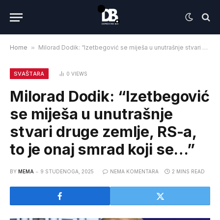
Home
»
Milorad Dodik: “Izetbegović se miješa u unutrašnje stvari druge zemlje, RS-a, to je onaj smrad koji se…”
SVAŠTARA
0
VIEWS
Milorad Dodik: “Izetbegović
se miješa u unutrašnje
stvari druge zemlje, RS-a,
to je onaj smrad koji se…”
BY
MEMA
9 STUDENOGA, 2025
NEMA KOMENTARA
2 MINS READ