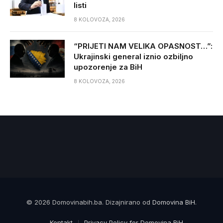
listi
8 KOLOVOZA, 2026
“PRIJETI NAM VELIKA OPASNOST…”:
Ukrajinski general iznio ozbiljno
upozorenje za BiH
8 KOLOVOZA, 2026
© 2026 Domovinabih.ba. Dizajnirano od
Domovina BiH
.
Kontakt
Privacy Policy for Domovina BiH