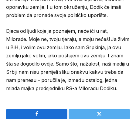
oporavku zemlje. I u tom okruženju, Dodik će imati
problem da pronađe svoje političko uporište.
Djeca od ljudi koje ja poznajem, neće ići u rat,
Milorade. Moje ne, tvoju tjeraju, a moju nećeš! Ja živim
u BiH, i volim ovu zemlju. Iako sam Srpkinja, ja ovu
zemlju jako volim, jako poštujem ovu zemlju. I znam
šta se dogodilo ovdje. Samo što, nažalost, naši mediji u
Srbiji nam nisu prenijeli sliku onakvu kakvu treba da
nam prenesu – poručila je, između ostalog, jedna
mlada majka predsjedniku RS-a Miloradu Dodiku.
Facebook
Twitter