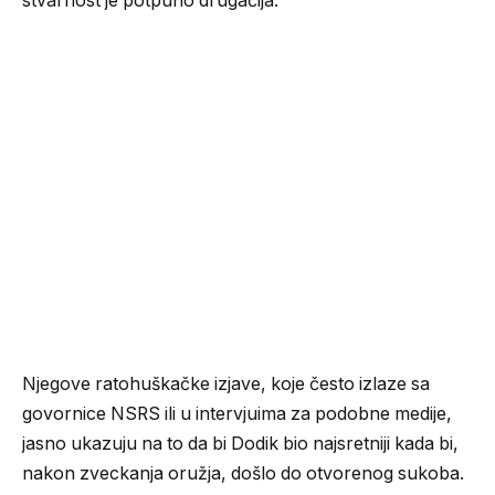
stvarnost je potpuno drugačija.
Njegove ratohuškačke izjave, koje često izlaze sa
govornice NSRS ili u intervjuima za podobne medije,
jasno ukazuju na to da bi Dodik bio najsretniji kada bi,
nakon zveckanja oružja, došlo do otvorenog sukoba.