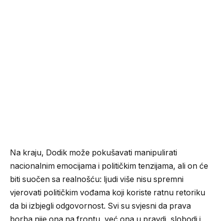
Na kraju, Dodik može pokušavati manipulirati
nacionalnim emocijama i političkim tenzijama, ali on će
biti suočen sa realnošću: ljudi više nisu spremni
vjerovati političkim vođama koji koriste ratnu retoriku
da bi izbjegli odgovornost. Svi su svjesni da prava
borba nije ona na frontu, već ona u pravdi, slobodi i