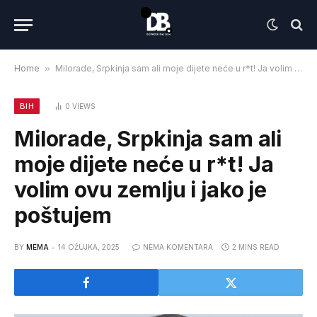
Home
»
Milorade, Srpkinja sam ali moje dijete neće u r*t! Ja volim ovu zemlju i jako je poštujem
BIH
0
VIEWS
Milorade, Srpkinja sam ali
moje dijete neće u r*t! Ja
volim ovu zemlju i jako je
poštujem
BY
MEMA
14 OŽUJKA, 2025
NEMA KOMENTARA
2 MINS READ