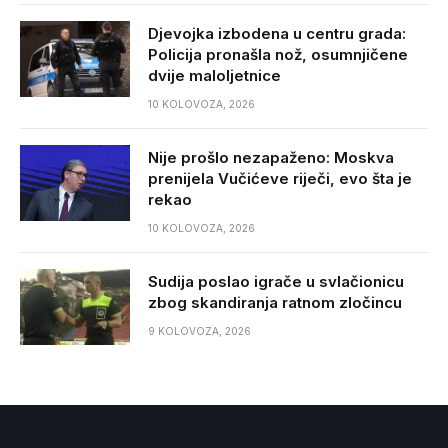
Djevojka izbodena u centru grada:
Policija pronašla nož, osumnjičene
dvije maloljetnice
10 KOLOVOZA, 2026
Nije prošlo nezapaženo: Moskva
prenijela Vučićeve riječi, evo šta je
rekao
10 KOLOVOZA, 2026
Sudija poslao igrače u svlačionicu
zbog skandiranja ratnom zločincu
9 KOLOVOZA, 2026