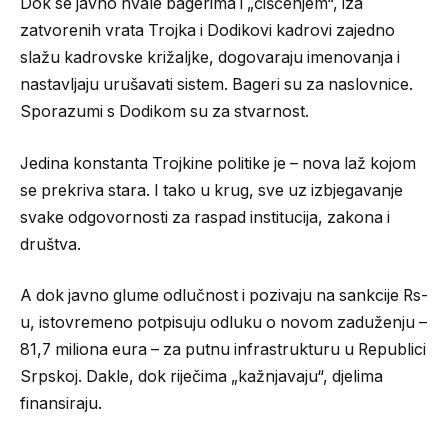
Dok se javno hvale bagerima i „čišćenjem“, iza
zatvorenih vrata Trojka i Dodikovi kadrovi zajedno
slažu kadrovske križaljke, dogovaraju imenovanja i
nastavljaju urušavati sistem. Bageri su za naslovnice.
Sporazumi s Dodikom su za stvarnost.
Jedina konstanta Trojkine politike je – nova laž kojom
se prekriva stara. I tako u krug, sve uz izbjegavanje
svake odgovornosti za raspad institucija, zakona i
društva.
A dok javno glume odlučnost i pozivaju na sankcije Rs-
u, istovremeno potpisuju odluku o novom zaduženju –
81,7 miliona eura – za putnu infrastrukturu u Republici
Srpskoj. Dakle, dok riječima „kažnjavaju“, djelima
finansiraju.