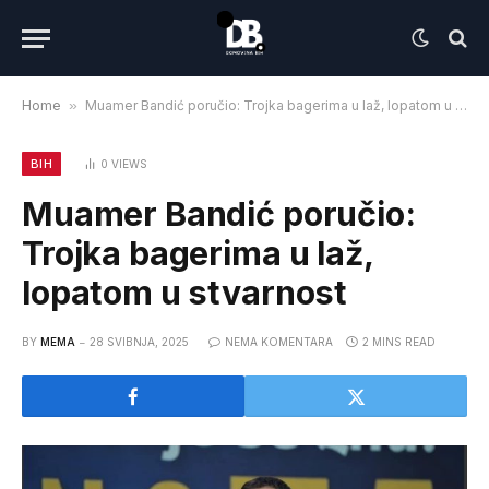
Home
»
Muamer Bandić poručio: Trojka bagerima u laž, lopatom u stvarnost
BIH
0
VIEWS
Muamer Bandić poručio:
Trojka bagerima u laž,
lopatom u stvarnost
BY
MEMA
28 SVIBNJA, 2025
NEMA KOMENTARA
2 MINS READ