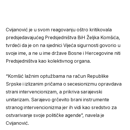
Cvijanović je u svom reagovanju oštro kritikovala
predsjedavajućeg Predsjedništva BiH Željka Komšića,
tvrdeći da je on na sjednici Vijeća sigurnosti govorio u
svoje ime, a ne u ime države Bosne i Hercegovine niti
Predsjedništva kao kolektivnog organa.
“Komšić lažnim optužbama na račun Republike
Srpske i izlizanim pričama o secesionizmu opravdava
strani intervencionizam, a prikriva sarajevski
unitarizam. Sarajevo grčevito brani instrumente
stranog intervencionizma jer ih vidi kao sredstvo za
ostvarivanje svoje političke agende”, navela je
Cvijanović.