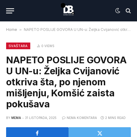
Home
»
NAPETO POSLIJE GOVORA U UN-u: Željka Cvijanović otkriva šta, po njenom mišljenju, Komšić zaista pokušava
SVAŠTARA
0
VIEWS
NAPETO POSLIJE GOVORA
U UN-u: Željka Cvijanović
otkriva šta, po njenom
mišljenju, Komšić zaista
pokušava
BY
MEMA
31 LISTOPADA, 2025
NEMA KOMENTARA
2 MINS READ