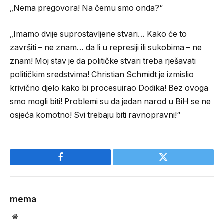
„Nema pregovora! Na čemu smo onda?“
„Imamo dvije suprostavljene stvari… Kako će to
završiti – ne znam… da li u represiji ili sukobima – ne
znam! Moj stav je da političke stvari treba rješavati
političkim sredstvima! Christian Schmidt je izmislio
krivično djelo kako bi procesuirao Dodika! Bez ovoga
smo mogli biti! Problemi su da jedan narod u BiH se ne
osjeća komotno! Svi trebaju biti ravnopravni!“
Facebook
Twitter
mema
Website