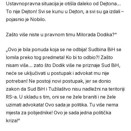
Ustavnopravna situacija je otišla daleko od Dejtona…
To nije Dejton! Svi se kunu u Dejton, a svi su ga izdali –
pojasnio je Nobilo.
Zašto više niste u pravnom timu Milorada Dodika?“
„Ovo je bila ponuda koja se ne odbija! Sudbina BiH se
lomila preko tog predmeta! Ko bi to odbio?! Zašto
nisam više… zato što Dodik više ne priznaje Sud BiH,
neće se uključivati u postupak i advokat mu nije
potreban! Ne postoji novi postupak, jer se donio
zakon da Sud BiH i Tužilaštvo nisu nadležni na teritoriji
RS-a. U skladu s tim, oni se ne žele braniti i ne žele
uzimati advokata! Ovo sada je politika. Tu više nema
mjesta za pobjednike! Ovo je sada jedna politička
kriza!“