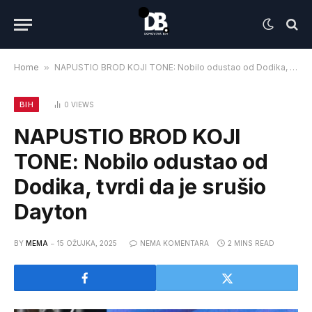
Home
»
NAPUSTIO BROD KOJI TONE: Nobilo odustao od Dodika, tvrdi da je srušio Dayton
BIH
0
VIEWS
NAPUSTIO BROD KOJI
TONE: Nobilo odustao od
Dodika, tvrdi da je srušio
Dayton
BY
MEMA
15 OŽUJKA, 2025
NEMA KOMENTARA
2 MINS READ