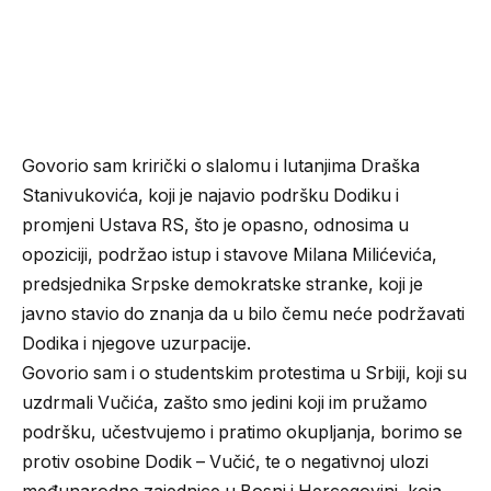
Govorio sam krirički o slalomu i lutanjima Draška
Stanivukovića, koji je najavio podršku Dodiku i
promjeni Ustava RS, što je opasno, odnosima u
opoziciji, podržao istup i stavove Milana Milićevića,
predsjednika Srpske demokratske stranke, koji je
javno stavio do znanja da u bilo čemu neće podržavati
Dodika i njegove uzurpacije.
Govorio sam i o studentskim protestima u Srbiji, koji su
uzdrmali Vučića, zašto smo jedini koji im pružamo
podršku, učestvujemo i pratimo okupljanja, borimo se
protiv osobine Dodik – Vučić, te o negativnoj ulozi