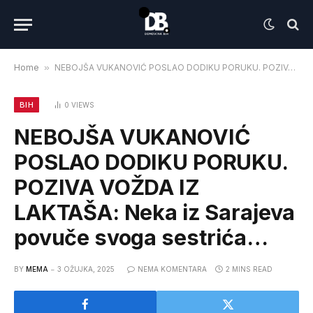
Home
»
NEBOJŠA VUKANOVIĆ POSLAO DODIKU PORUKU. POZIVA VOŽDA IZ LAKTAŠA: Neka iz Sarajeva povuče svoga sestrića…
BIH
0
VIEWS
NEBOJŠA VUKANOVIĆ
POSLAO DODIKU PORUKU.
POZIVA VOŽDA IZ
LAKTAŠA: Neka iz Sarajeva
povuče svoga sestrića…
BY
MEMA
3 OŽUJKA, 2025
NEMA KOMENTARA
2 MINS READ