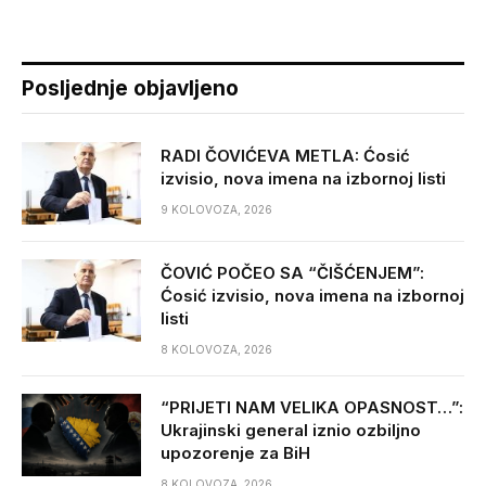
Posljednje objavljeno
RADI ČOVIĆEVA METLA: Ćosić
izvisio, nova imena na izbornoj listi
9 KOLOVOZA, 2026
ČOVIĆ POČEO SA “ČIŠĆENJEM”:
Ćosić izvisio, nova imena na izbornoj
listi
8 KOLOVOZA, 2026
“PRIJETI NAM VELIKA OPASNOST…”:
Ukrajinski general iznio ozbiljno
upozorenje za BiH
8 KOLOVOZA, 2026