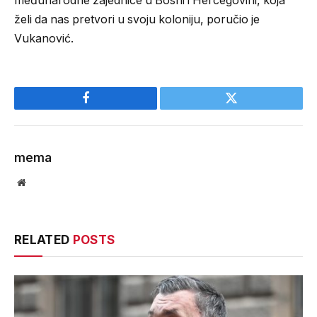
međunarodne zajednice u Bosni i Hercegovini, koja
želi da nas pretvori u svoju koloniju, poručio je
Vukanović.
Facebook
Twitter
mema
Website
RELATED
POSTS