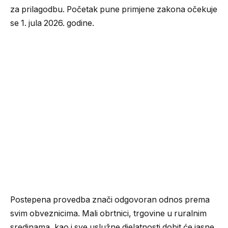
za prilagodbu. Početak pune primjene zakona očekuje
se 1. jula 2026. godine.
Postepena provedba znači odgovoran odnos prema
svim obveznicima. Mali obrtnici, trgovine u ruralnim
sredinama, kao i sve uslužne djelatnosti dobit će jasne