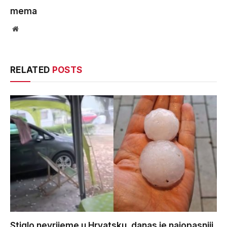
mema
Website
RELATED
POSTS
Stiglo nevrijeme u Hrvatsku, danas je najopasniji