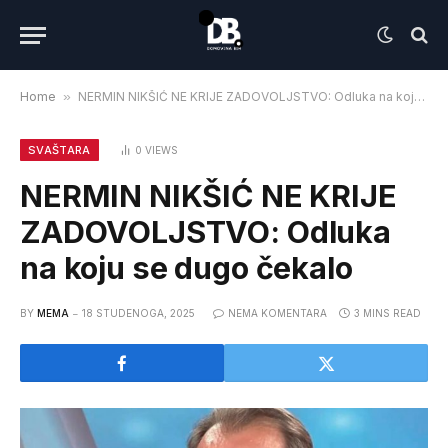
Home
»
NERMIN NIKŠIĆ NE KRIJE ZADOVOLJSTVO: Odluka na koju se dugo čekalo
SVAŠTARA
0
VIEWS
NERMIN NIKŠIĆ NE KRIJE
ZADOVOLJSTVO: Odluka
na koju se dugo čekalo
BY
MEMA
18 STUDENOGA, 2025
NEMA KOMENTARA
3 MINS READ