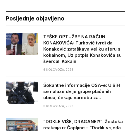
Posljednje objavljeno
TEŠKE OPTUŽBE NA RAČUN
KONAKOVIĆA: Turković tvrdi da
Konaković zataškava veliku aferu s
kokainom, Uz potpis Konakovića su
švercali Kokain
6 KOLOVOZA, 2026
Šokantne informacije OSA-e: U BiH
se nalaze dvije grupe plaćenih
ubica, čekaju naredbu za…
6 KOLOVOZA, 2026
“DOKLE VIŠE, DRAGANE?!”: Žestoka
reakcija iz Čapljine – “Dodik vrijeđa