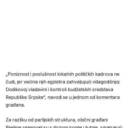
„Poniznost i poslušnost lokalnih političkih kadrova ne
čudi, jer većina njih egzistira zahvaljujući višegodišnjoj
Dodikovoj vladavini i kontroli budžetskih sredstava
Republike Srpske“, navodi se u jednom od komentara
građana.
Za razliku od partijskih struktura, obični građani
Bijeljine reagovali su s dozom ironije i ljutnje, smatrajući