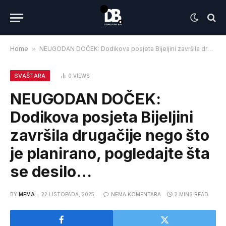
Home
»
NEUGODAN DOČEK: Dodikova posjeta Bijeljini završila drugačije nego što je planirano, pogledajte šta se desilo…
SVAŠTARA
0
VIEWS
NEUGODAN DOČEK:
Dodikova posjeta Bijeljini
završila drugačije nego što
je planirano, pogledajte šta
se desilo…
BY
MEMA
22 LISTOPADA, 2025
NEMA KOMENTARA
2 MINS READ