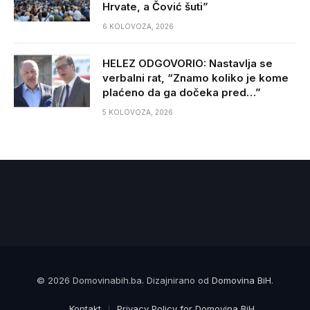
Hrvate, a Čović šuti”
6 KOLOVOZA, 2026
HELEZ ODGOVORIO: Nastavlja se
verbalni rat, “Znamo koliko je kome
plaćeno da ga dočeka pred…”
5 KOLOVOZA, 2026
© 2026 Domovinabih.ba. Dizajnirano od
Domovina BiH
.
Kontakt
Privacy Policy for Domovina BiH