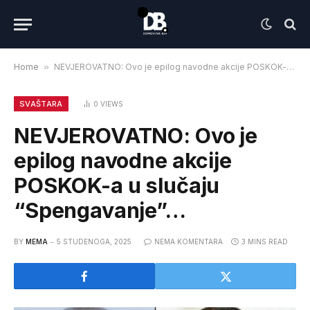
Home
»
NEVJEROVATNO: Ovo je epilog navodne akcije POSKOK-a u slučaju “Spengavanje”…
SVAŠTARA
0
VIEWS
NEVJEROVATNO: Ovo je
epilog navodne akcije
POSKOK-a u slučaju
“Spengavanje”…
BY
MEMA
5 STUDENOGA, 2025
NEMA KOMENTARA
3 MINS READ