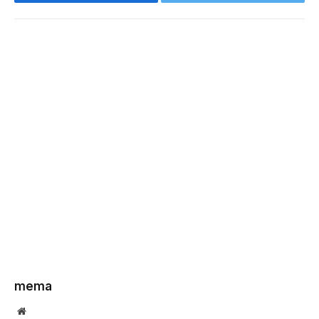
Facebook
Twitter
mema
Website