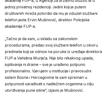
akademiji FUP-a, u Agenciji za državnu službu te u
jednoj privatnoj rezidenciji. Jedini koji je putem
društvenih mreža potvrdio da mu je oduzet službeni
telefon jeste Ervin Mušinović, direktor Policijske
akademije FUP-a.
„Tačno je da sam, u skladu sa zakonskim
procedurama, predao svoj službeni telefon u okviru
predmeta koji se odnosi na poruke iz uređaja direktora
FUP-a Vahidina Munjića. Nije bilo nikakvog upada,
ispitivanja ni drame – sve je urađeno potpuno
profesionalno. Vjerujem u institucije i pravosudni
sistem Bosne i Hercegovine te sam spreman u
potpunosti sarađivati s nadležnim organima u cilju
utvrđivanja pune istine“, izjavio je Mušinović.