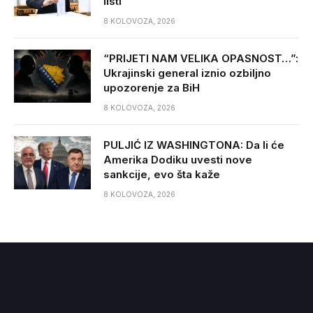
listi
8 KOLOVOZA, 2026
“PRIJETI NAM VELIKA OPASNOST…”:
Ukrajinski general iznio ozbiljno
upozorenje za BiH
8 KOLOVOZA, 2026
PULJIĆ IZ WASHINGTONA: Da li će
Amerika Dodiku uvesti nove
sankcije, evo šta kaže
8 KOLOVOZA, 2026