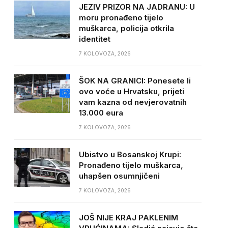
JEZIV PRIZOR NA JADRANU: U
moru pronađeno tijelo
muškarca, policija otkrila
identitet
7 KOLOVOZA, 2026
ŠOK NA GRANICI: Ponesete li
ovo voće u Hrvatsku, prijeti
vam kazna od nevjerovatnih
13.000 eura
7 KOLOVOZA, 2026
Ubistvo u Bosanskoj Krupi:
Pronađeno tijelo muškarca,
uhapšen osumnjičeni
7 KOLOVOZA, 2026
JOŠ NIJE KRAJ PAKLENIM