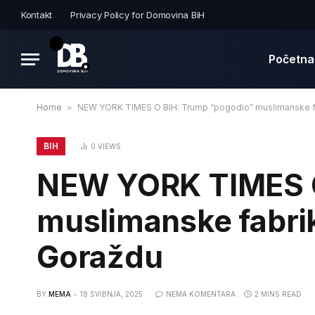
Kontakt
Privacy Policy for Domovina BiH
Početna
Home
»
NEW YORK TIMES O BIH: Trump “pogodio” muslimanske fabr
BIH
0
VIEWS
NEW YORK TIMES O
muslimanske fabrike
Goraždu
BY
MEMA
18 SVIBNJA, 2025
NEMA KOMENTARA
2 MINS READ