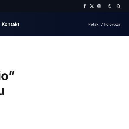
Facebook
X
Instagram
(Twitter)
Kontakt
Petak, 7 kolovoza
io”
u