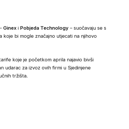
 –
Ginex
i
Pobjeda Technology
– suočavaju se s
a koje bi mogle značajno utjecati na njihovo
rife koje je početkom aprila najavio bivši
n udarac za izvoz ovih firmi u Sjedinjene
čnih tržišta.