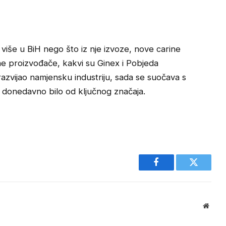
više u BiH nego što iz nje izvoze, nove carine
rane proizvođače, kakvi su Ginex i Pobjeda
azvijao namjensku industriju, sada se suočava s
 donedavno bilo od ključnog značaja.
Facebook
Twitter
Websi