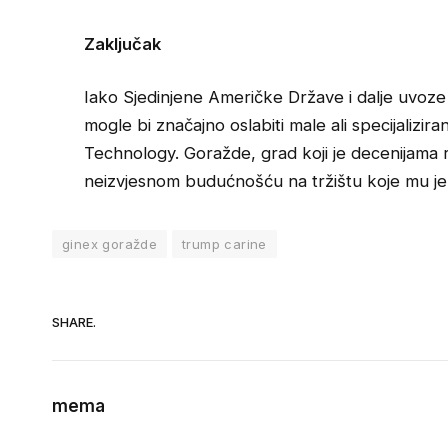
Zaključak
Iako Sjedinjene Američke Države i dalje uvoze 
mogle bi značajno oslabiti male ali specijalizi
Technology. Goražde, grad koji je decenijama r
neizvjesnom budućnošću na tržištu koje mu je
ginex goražde
trump carine
SHARE.
mema