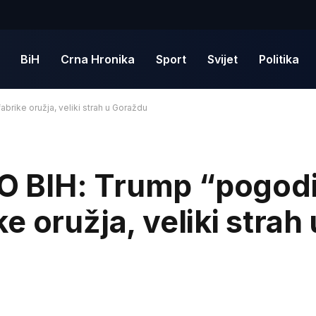
BiH
Crna Hronika
Sport
Svijet
Politika
ike oružja, veliki strah u Goraždu
 BIH: Trump “pogod
 oružja, veliki strah 