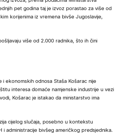
dnjih pet godina taj je izvoz porastao za više od
kim korijenima iz vremena bivše Jugoslavije,
ljavaju više od 2.000 radnika, što ih čini
ne i ekonomskih odnosa Staša Košarac nije
štitu interesa domaće namjenske industrije u vezi
vodi, Košarac je istakao da ministarstvo ima
zija cijelog slučaja, posebno u kontekstu
H i administracije bivšeg američkog predsjednika.