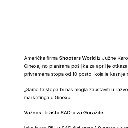
Američka firma
Shooters World
iz Južne Karol
Ginexa, no planirana pošiljka za april je otkaz
privremena stopa od 10 posto, koja je kasnije n
„Samo ta stopa bi nas mogla zaustaviti u razvo
marketinga u Ginexu.
Važnost tržišta SAD-a za Goražde
Iako izvoz BiH u SAD čini samo 1,9 posto uku