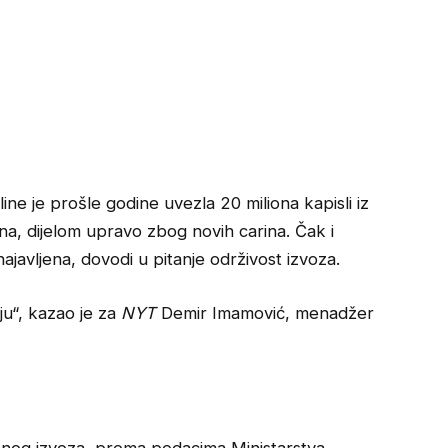
ine je prošle godine uvezla 20 miliona kapisli iz
ana, dijelom upravo zbog novih carina. Čak i
ajavljena, dovodi u pitanje održivost izvoza.
ju“, kazao je za
NYT
Demir Imamović, menadžer
pnog izvoza, prema podacima Ministarstva