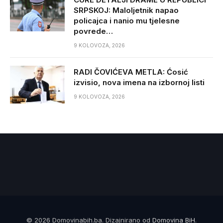
SRPSKOJ: Maloljetnik napao
policajca i nanio mu tjelesne
povrede…
9 KOLOVOZA, 2026
RADI ČOVIĆEVA METLA: Ćosić
izvisio, nova imena na izbornoj listi
9 KOLOVOZA, 2026
© 2026 Domovinabih.ba. Dizajnirano od
Domovina BiH
.