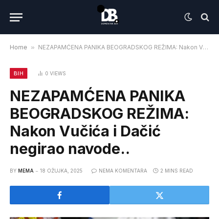
Home
»
NEZAPAMĆENA PANIKA BEOGRADSKOG REŽIMA: Nakon Vučića i Dačić negirao navode..
BIH
0
VIEWS
NEZAPAMĆENA PANIKA
BEOGRADSKOG REŽIMA:
Nakon Vučića i Dačić
negirao navode..
BY
MEMA
18 OŽUJKA, 2025
NEMA KOMENTARA
2 MINS READ