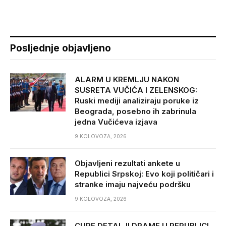
Posljednje objavljeno
ALARM U KREMLJU NAKON
SUSRETA VUČIĆA I ZELENSKOG:
Ruski mediji analiziraju poruke iz
Beograda, posebno ih zabrinula
jedna Vučićeva izjava
9 KOLOVOZA, 2026
Objavljeni rezultati ankete u
Republici Srpskoj: Evo koji političari i
stranke imaju najveću podršku
9 KOLOVOZA, 2026
CURE DETALJI DRAME U REPUBLICI