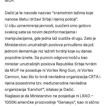
MUP.
Dačić je te navode nazvao “sramotnim lažima koje
nanose štetu i državi Srbiji i njenoj policiji”.
U cilju uznemirenja javnosti, suočeni smo gotovo
svakog sata sa novim dezinformacijama i
manipulacijama, gde jedna laž sustiže drugu. Zato je
Ministarstvo unutrašnjih poslova prinuđeno da još
jednom demantuje niz lažnih tvrdnji koje su danas
popodne iznete. Sa punom odgovornošću kao
ministar unutrašnjih poslova Republike Srbije tvrdim
da MUP ne poseduje ni Vortex Ring Gun, ni Vortex
Cannon, kao što to tvrdi nevladina organizacija CRTA i
njena posestrima tzv. međunarodna nevladina
organizacija ‘Earshot’”, istakao je Dačić.
Naglasio je da Ministarstvo ne posjeduje ni LRAD –
1000Xi američke proizvodnje “Genasys”, kao ni slično