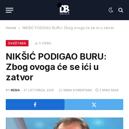
Home
»
NIKŠIĆ PODIGAO BURU: Zbog ovoga će se ići u zatvor
SVAŠTARA
0
VIEWS
NIKŠIĆ PODIGAO BURU:
Zbog ovoga će se ići u
zatvor
BY
MEMA
27 LISTOPADA, 2025
NEMA KOMENTARA
2 MINS READ