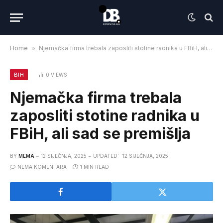
Home
»
Njemačka firma trebala zaposliti stotine radnika u FBiH, ali sad se premišlja
BIH
0
VIEWS
Njemačka firma trebala
zaposliti stotine radnika u
FBiH, ali sad se premišlja
BY
MEMA
12 SIJEČNJA, 2025
UPDATED:
12 SIJEČNJA, 2025
NEMA KOMENTARA
1 MIN READ