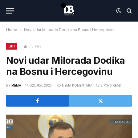
Home
»
Novi udar Milorada Dodika na Bosnu i Hercegovinu
BIH
0
VIEWS
Novi udar Milorada Dodika
na Bosnu i Hercegovinu
BY
MEMA
17 OŽUJKA, 2025
NEMA KOMENTARA
2 MINS READ