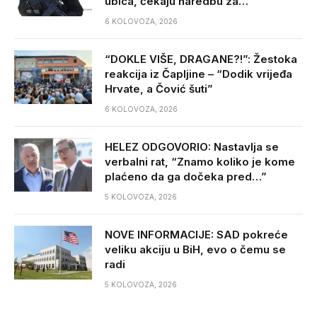
ubica, čekaju naredbu za…
6 KOLOVOZA, 2026
“DOKLE VIŠE, DRAGANE?!”: Žestoka
reakcija iz Čapljine – “Dodik vrijeđa
Hrvate, a Čović šuti”
6 KOLOVOZA, 2026
HELEZ ODGOVORIO: Nastavlja se
verbalni rat, “Znamo koliko je kome
plaćeno da ga dočeka pred…”
5 KOLOVOZA, 2026
NOVE INFORMACIJE: SAD pokreće
veliku akciju u BiH, evo o čemu se
radi
5 KOLOVOZA, 2026