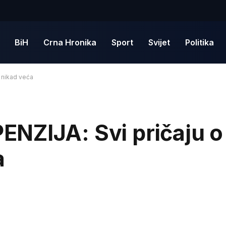
BiH
Crna Hronika
Sport
Svijet
Politika
 nikad veća
NZIJA: Svi pričaju o
a