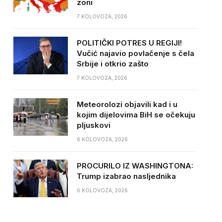
zoni
7 KOLOVOZA, 2026
POLITIČKI POTRES U REGIJI!
Vučić najavio povlačenje s čela
Srbije i otkrio zašto
7 KOLOVOZA, 2026
Meteorolozi objavili kad i u
kojim dijelovima BiH se očekuju
pljuskovi
6 KOLOVOZA, 2026
PROCURILO IZ WASHINGTONA:
Trump izabrao nasljednika
6 KOLOVOZA, 2026