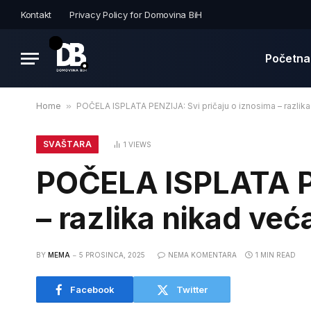
Kontakt
Privacy Policy for Domovina BiH
Početna
Home
»
POČELA ISPLATA PENZIJA: Svi pričaju o iznosima – razlika
SVAŠTARA
1
VIEWS
POČELA ISPLATA PE
– razlika nikad već
BY
MEMA
5 PROSINCA, 2025
NEMA KOMENTARA
1 MIN READ
Facebook
Twitter