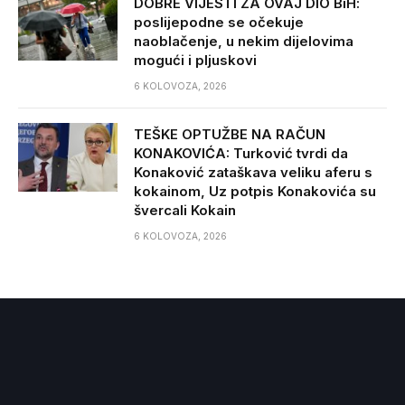
DOBRE VIJESTI ZA OVAJ DIO BiH:
poslijepodne se očekuje
naoblačenje, u nekim dijelovima
mogući i pljuskovi
6 KOLOVOZA, 2026
TEŠKE OPTUŽBE NA RAČUN
KONAKOVIĆA: Turković tvrdi da
Konaković zataškava veliku aferu s
kokainom, Uz potpis Konakovića su
švercali Kokain
6 KOLOVOZA, 2026