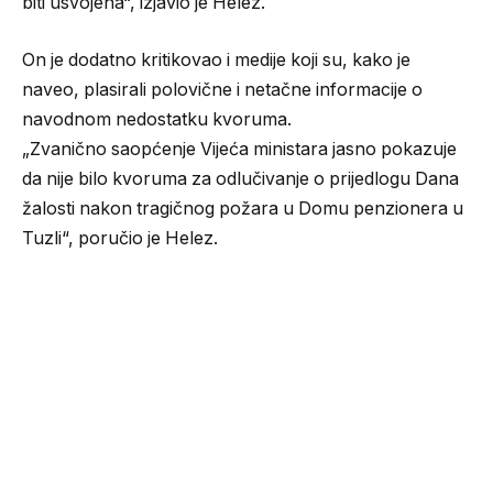
biti usvojena“, izjavio je Helez.
On je dodatno kritikovao i medije koji su, kako je
naveo, plasirali polovične i netačne informacije o
navodnom nedostatku kvoruma.
„Zvanično saopćenje Vijeća ministara jasno pokazuje
da nije bilo kvoruma za odlučivanje o prijedlogu Dana
žalosti nakon tragičnog požara u Domu penzionera u
Tuzli“, poručio je Helez.