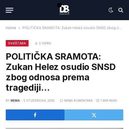
Home
»
POLITIČKA SRAMOTA: Zukan Helez osudio SNSD zbog odnosa prema tragediji…
SVAŠTARA
0
VIEWS
POLITIČKA SRAMOTA:
Zukan Helez osudio SNSD
zbog odnosa prema
tragediji…
BY
MEMA
5 STUDENOGA, 2025
NEMA KOMENTARA
1 MIN READ