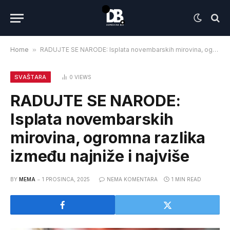
Home
»
RADUJTE SE NARODE: Isplata novembarskih mirovina, ogromna razlika između najniže i najviše
SVAŠTARA
0
VIEWS
RADUJTE SE NARODE:
Isplata novembarskih
mirovina, ogromna razlika
između najniže i najviše
BY
MEMA
1 PROSINCA, 2025
NEMA KOMENTARA
1 MIN READ