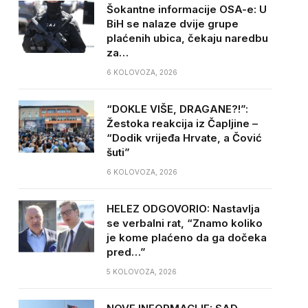
Šokantne informacije OSA-e: U
BiH se nalaze dvije grupe
plaćenih ubica, čekaju naredbu
za…
6 KOLOVOZA, 2026
“DOKLE VIŠE, DRAGANE?!”:
Žestoka reakcija iz Čapljine –
“Dodik vrijeđa Hrvate, a Čović
šuti”
6 KOLOVOZA, 2026
HELEZ ODGOVORIO: Nastavlja
se verbalni rat, “Znamo koliko
je kome plaćeno da ga dočeka
pred…”
5 KOLOVOZA, 2026