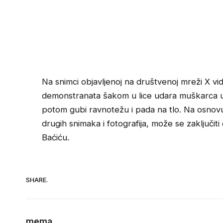
Na snimci objavljenoj na društvenoj mreži X vi
demonstranata šakom u lice udara muškarca u civ
potom gubi ravnotežu i pada na tlo. Na osnovu
drugih snimaka i fotografija, može se zaključit
Baćiću.
SHARE.
mema