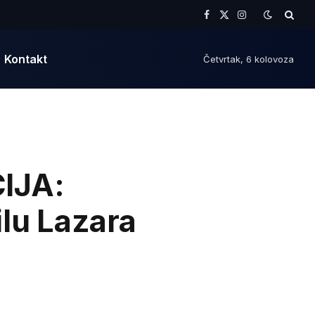
Facebook
X
Instagram
(Twitter)
Kontakt
Četvrtak, 6 kolovoza
IJA:
ilu Lazara