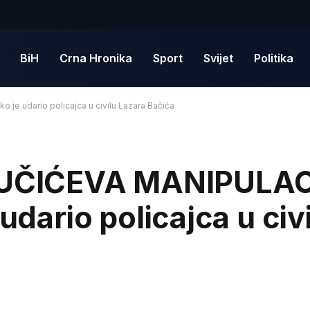
BiH
Crna Hronika
Sport
Svijet
Politika
e udario policajca u civilu Lazara Bačića
UČIĆEVA MANIPULAC
 udario policajca u civ