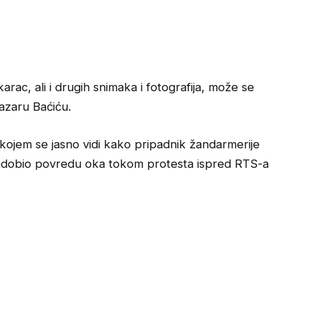
ac, ali i drugih snimaka i fotografija, može se
Lazaru Baćiću.
ojem se jasno vidi kako pripadnik žandarmerije
e zadobio povredu oka tokom protesta ispred RTS-a