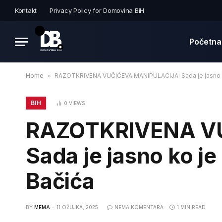
Kontakt
Privacy Policy for Domovina BiH
Početna
Home
»
RAZOTKRIVENA VUČIĆEVA MANIPULACIJA: Sada je jasno ko j
BIH
0
VIEWS
RAZOTKRIVENA V
Sada je jasno ko je
Bačića
BY
MEMA
11 OŽUJKA, 2025
NEMA KOMENTARA
1 MIN READ