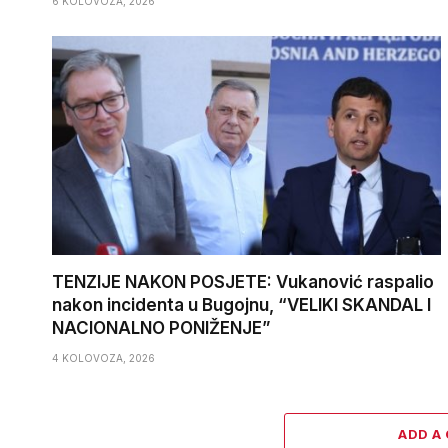
6 KOLOVOZA, 2026
TENZIJE NAKON POSJETE: Vukanović raspalio
nakon incidenta u Bugojnu, “VELIKI SKANDAL I
NACIONALNO PONIŽENJE”
4 KOLOVOZA, 2026
ADD A