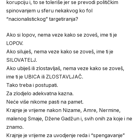
korupciju i, to se toleriše jer se prevodi političkim
spinovanjem u sferu nekakvog ko fol
“nacionalistickog” targetiranja?
Ako si lopov, nema veze kako se zoveš, ime ti je
LOPOV.
Ako siluješ, nema veze kako se zoveš, ime ti je
SILOVATELJ.
Ako ubiješ ili zlostavljaš, nema veze kako se zoveš,
ime ti je UBICA ili ZLOSTAVLJAČ.
Tako treba i postupati.
Za zlodjelo adekvatna kazna.
Neće više nikome pasti na pamet.
Krajnje je vrijeme nakon Nizame, Amre, Nermine,
malenog Smaje, Džene Gadžun i, svih onih za koje i ne
znamo.
Krajnje je vrijeme za uvodjenje reda i “spengavanje”