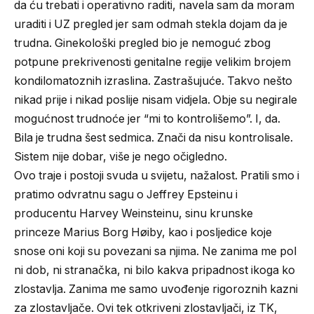
da ću trebati i operativno raditi, navela sam da moram
uraditi i UZ pregled jer sam odmah stekla dojam da je
trudna. Ginekološki pregled bio je nemoguć zbog
potpune prekrivenosti genitalne regije velikim brojem
kondilomatoznih izraslina. Zastrašujuće. Takvo nešto
nikad prije i nikad poslije nisam vidjela. Obje su negirale
mogućnost trudnoće jer “mi to kontrolišemo”. I, da.
Bila je trudna šest sedmica. Znači da nisu kontrolisale.
Sistem nije dobar, više je nego očigledno.
Ovo traje i postoji svuda u svijetu, nažalost. Pratili smo i
pratimo odvratnu sagu o Jeffrey Epsteinu i
producentu Harvey Weinsteinu, sinu krunske
princeze Marius Borg Høiby, kao i posljedice koje
snose oni koji su povezani sa njima. Ne zanima me pol
ni dob, ni stranačka, ni bilo kakva pripadnost ikoga ko
zlostavlja. Zanima me samo uvođenje rigoroznih kazni
za zlostavljače. Ovi tek otkriveni zlostavljači, iz TK,