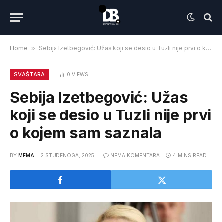
Home
»
Sebija Izetbegović: Užas koji se desio u Tuzli nije prvi o kojem sam saznala
SVAŠTARA
0
VIEWS
Sebija Izetbegović: Užas
koji se desio u Tuzli nije prvi
o kojem sam saznala
BY
MEMA
2 STUDENOGA, 2025
NEMA KOMENTARA
4 MINS READ