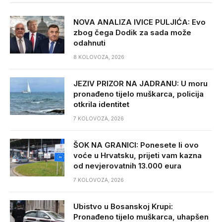
NOVA ANALIZA IVICE PULJIĆA: Evo
zbog čega Dodik za sada može
odahnuti
8 KOLOVOZA, 2026
JEZIV PRIZOR NA JADRANU: U moru
pronađeno tijelo muškarca, policija
otkrila identitet
7 KOLOVOZA, 2026
ŠOK NA GRANICI: Ponesete li ovo
voće u Hrvatsku, prijeti vam kazna
od nevjerovatnih 13.000 eura
7 KOLOVOZA, 2026
Ubistvo u Bosanskoj Krupi:
Pronađeno tijelo muškarca, uhapšen