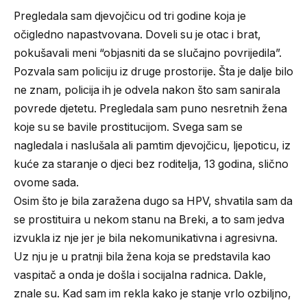
Pregledala sam djevojčicu od tri godine koja je
očigledno napastvovana. Doveli su je otac i brat,
pokušavali meni “objasniti da se slučajno povrijedila”.
Pozvala sam policiju iz druge prostorije. Šta je dalje bilo
ne znam, policija ih je odvela nakon što sam sanirala
povrede djetetu. Pregledala sam puno nesretnih žena
koje su se bavile prostitucijom. Svega sam se
nagledala i naslušala ali pamtim djevojčicu, ljepoticu, iz
kuće za staranje o djeci bez roditelja, 13 godina, slično
ovome sada.
Osim što je bila zaražena dugo sa HPV, shvatila sam da
se prostituira u nekom stanu na Breki, a to sam jedva
izvukla iz nje jer je bila nekomunikativna i agresivna.
Uz nju je u pratnji bila žena koja se predstavila kao
vaspitač a onda je došla i socijalna radnica. Dakle,
znale su. Kad sam im rekla kako je stanje vrlo ozbiljno,