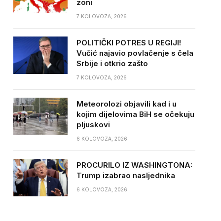
zoni
7 KOLOVOZA, 2026
POLITIČKI POTRES U REGIJI!
Vučić najavio povlačenje s čela
Srbije i otkrio zašto
7 KOLOVOZA, 2026
Meteorolozi objavili kad i u
kojim dijelovima BiH se očekuju
pljuskovi
6 KOLOVOZA, 2026
PROCURILO IZ WASHINGTONA:
Trump izabrao nasljednika
6 KOLOVOZA, 2026