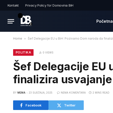
Kontakt
Privacy Policy for Domovina BiH
Početna
Home
»
Šef Delegacije EU u BiH: Pozivamo Dom naroda da finaliz
POLITIKA
0
VIEWS
Šef Delegacije EU
finalizira usvajanj
BY
MEMA
23 SIJEČNJA, 2025
NEMA KOMENTARA
2 MINS READ
Facebook
Twitter