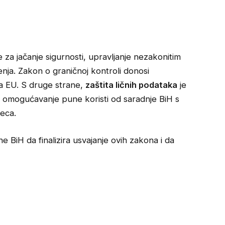
e za jačanje sigurnosti, upravljanje nezakonitim
enja. Zakon o graničnoj kontroli donosi
ma EU. S druge strane,
zaštita ličnih podataka
je
a omogućavanje pune koristi od saradnje BiH s
eca.
BiH da finalizira usvajanje ovih zakona i da