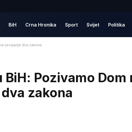
BiH
Crna Hronika
Sport
Svijet
Politika
ira usvajanje dva zakona
 u BiH: Pozivamo Dom
e dva zakona