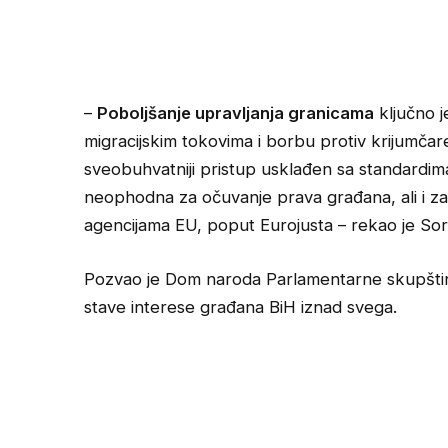
–
Poboljšanje upravljanja granicama
ključno j
migracijskim tokovima i borbu protiv krijumčar
sveobuhvatniji pristup usklađen sa standardi
neophodna za očuvanje prava građana, ali i z
agencijama EU, poput Eurojusta – rekao je Sor
Pozvao je Dom naroda Parlamentarne skupštine 
stave interese građana BiH iznad svega.