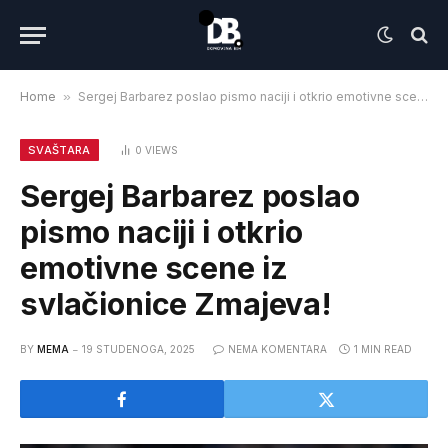
Home
»
Sergej Barbarez poslao pismo naciji i otkrio emotivne scene iz svlačionice Zmajeva!
SVAŠTARA
0
VIEWS
Sergej Barbarez poslao
pismo naciji i otkrio
emotivne scene iz
svlačionice Zmajeva!
BY
MEMA
19 STUDENOGA, 2025
NEMA KOMENTARA
1 MIN READ