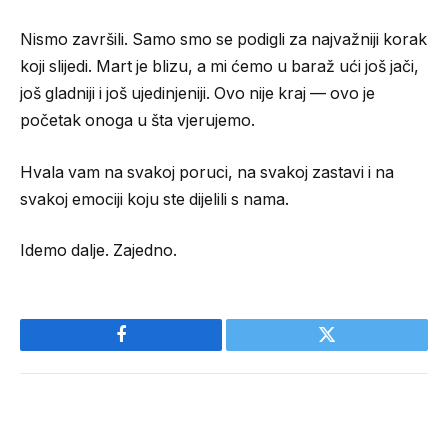
Nismo završili. Samo smo se podigli za najvažniji korak
koji slijedi. Mart je blizu, a mi ćemo u baraž ući još jači,
još gladniji i još ujedinjeniji. Ovo nije kraj — ovo je
početak onoga u šta vjerujemo.
Hvala vam na svakoj poruci, na svakoj zastavi i na
svakoj emociji koju ste dijelili s nama.
Idemo dalje. Zajedno.
Facebook
Twitter