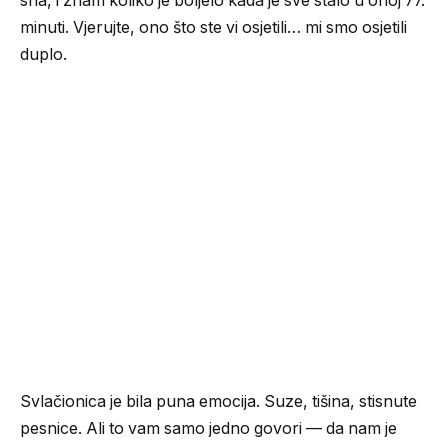
sna, i znam koliko je boljelo kada je sve stalo u onoj 77.
minuti. Vjerujte, ono što ste vi osjetili… mi smo osjetili
duplo.
Svlačionica je bila puna emocija. Suze, tišina, stisnute
pesnice. Ali to vam samo jedno govori — da nam je