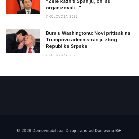
“Žele kazniti Španiju, oni su
organizovali…”
7 KOLOVOZA, 2026
Bura u Washingtonu: Novi pritisak na
Trumpovu administraciju zbog
Republike Srpske
7 KOLOVOZA, 2026
© 2026 Domovinabih.ba. Dizajnirano od
Domovina BiH
.