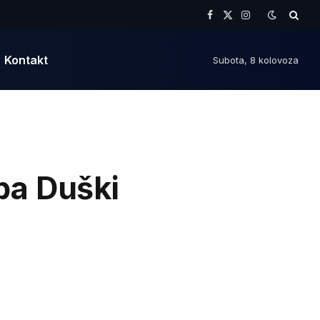
Facebook
X
Instagram
(Twitter)
Kontakt
Subota, 8 kolovoza
ba Duški