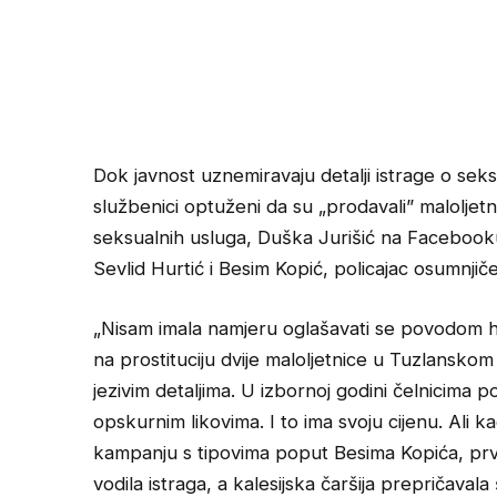
Dok javnost uznemiravaju detalji istrage o seksua
službenici optuženi da su „prodavali” maloljet
seksualnih usluga, Duška Jurišić na Facebooku j
Sevlid Hurtić i Besim Kopić, policajac osumnjiče
„Nisam imala namjeru oglašavati se povodom h
na prostituciju dvije maloljetnice u Tuzlansko
jezivim detaljima. U izbornoj godini čelnicima pol
opskurnim likovima. I to ima svoju cijenu. Ali ka
kampanju s tipovima poput Besima Kopića, prv
vodila istraga, a kalesijska čaršija prepričava