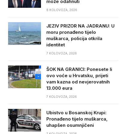
može odahnuti
8 KOLOVOZA, 2026
JEZIV PRIZOR NA JADRANU: U
moru pronađeno tijelo
muškarca, policija otkrila
identitet
7 KOLOVOZA, 2026
ŠOK NA GRANICI: Ponesete li
ovo voće u Hrvatsku, prijeti
vam kazna od nevjerovatnih
13.000 eura
7 KOLOVOZA, 2026
Ubistvo u Bosanskoj Krupi:
Pronađeno tijelo muškarca,
uhapšen osumnjičeni
7 KOLOVOZA, 2026