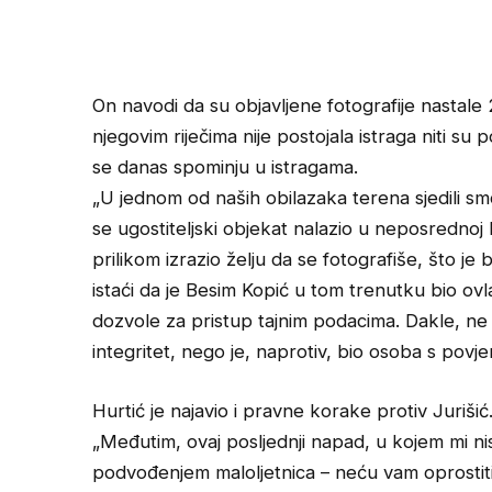
On navodi da su objavljene fotografije nastal
njegovim riječima nije postojala istraga niti 
se danas spominju u istragama.
„U jednom od naših obilazaka terena sjedili smo 
se ugostiteljski objekat nalazio u neposrednoj bl
prilikom izrazio želju da se fotografiše, što je 
istaći da je Besim Kopić u tom trenutku bio ovla
dozvole za pristup tajnim podacima. Dakle, ne 
integritet, nego je, naprotiv, bio osoba s povj
Hurtić je najavio i pravne korake protiv Jurišić
„Međutim, ovaj posljednji napad, u kojem mi 
podvođenjem maloljetnica – neću vam oprostiti.