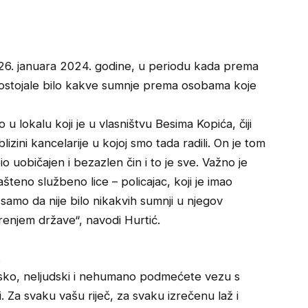
e 26. januara 2024. godine, u periodu kada prema
su postojale bilo kakve sumnje prema osobama koje
u lokalu koji je u vlasništvu Besima Kopića, čiji
izini kancelarije u kojoj smo tada radili. On je tom
bio uobičajen i bezazlen čin i to je sve. Važno je
šteno službeno lice – policajac, koji je imao
samo da nije bilo nikakvih sumnji u njegov
erenjem države“, navodi Hurtić.
.
nisko, neljudski i nehumano podmećete vezu s
 Za svaku vašu riječ, za svaku izrečenu laž i