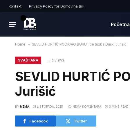
Kontakt
Privacy Policy for Domovina BiH
Početna
Home
»
SEVLID HURTIĆ PODIGAO BURU: Ide tužba Duški Jurišić
SVAŠTARA
0
VIEWS
SEVLID HURTIĆ PO
Jurišić
BY
MEMA
31 LISTOPADA, 2025
NEMA KOMENTARA
3 MINS READ
Facebook
Twitter