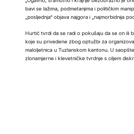
„Ogavno, sramotno i krajnje bezobrazno je on
bavi se lažima, podmetanjima i političkim manipu
„posljednja“ objava najgora i „najmorbidnija po
Hurtić tvrdi da se radi o pokušaju da se on ili
koje su privedene zbog optužbi za organizovan
maloljetnica u Tuzlanskom kantonu. U saopšte
zlonamjerne i klevetničke tvrdnje s ciljem diskr