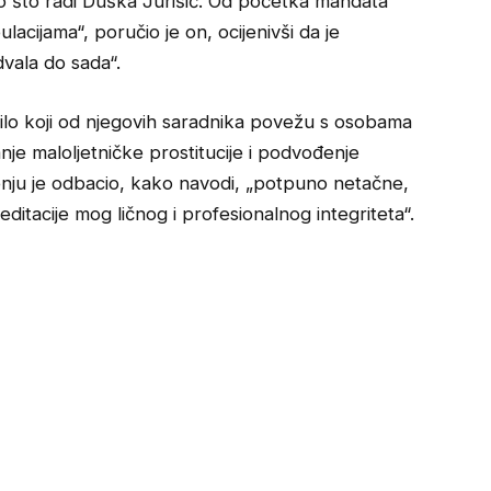
o što radi Duška Jurišić. Od početka mandata
lacijama“, poručio je on, ocijenivši da je
dvala do sada“.
 bilo koji od njegovih saradnika povežu s osobama
je maloljetničke prostitucije i podvođenje
nju je odbacio, kako navodi, „potpuno netačne,
editacije mog ličnog i profesionalnog integriteta“.