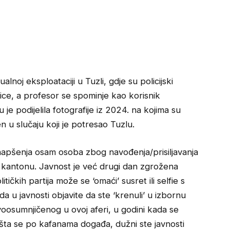
lnoj eksploataciji u Tuzli, gdje su policijski
nice, a profesor se spominje kao korisnik
e podijelila fotografije iz 2024. na kojima su
n u slučaju koji je potresao Tuzlu.
apšenja osam osoba zbog navođenja/prisiljavanja
m kantonu. Javnost je već drugi dan zgrožena
itičkih partija može se ‘omaći’ susret ili selfie s
da u javnosti objavite da ste ‘krenuli’ u izbornu
oosumnjičenog u ovoj aferi, u godini kada se
la šta se po kafanama događa, dužni ste javnosti