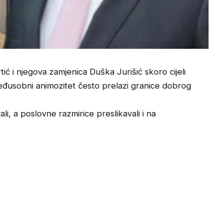
rtić i njegova zamjenica Duška Jurišić skoro cijeli
eđusobni animozitet često prelazi granice dobrog
i, a poslovne razmirice preslikavali i na