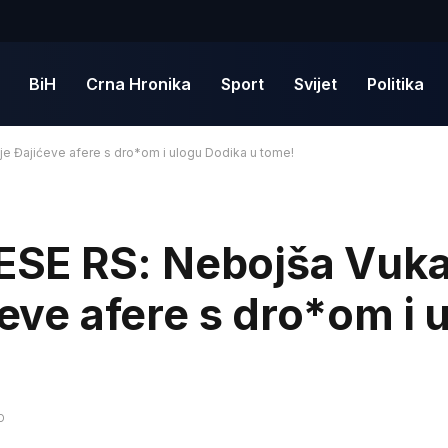
BiH
Crna Hronika
Sport
Svijet
Politika
e Đajićeve afere s dro*om i ulogu Dodika u tome!
SE RS: Nebojša Vuka
ćeve afere s dro*om i 
D