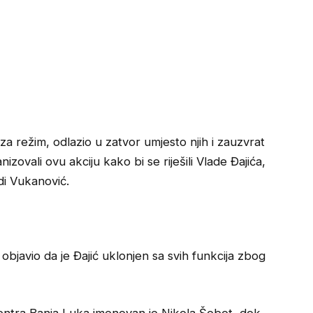
 za režim, odlazio u zatvor umjesto njih i zauzvrat
izovali ovu akciju kako bi se riješili Vlade Đajića,
di Vukanović.
bjavio da je Đajić uklonjen sa svih funkcija zbog
centra Banja Luka imenovan je Nikola Šobot, dok