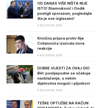
OD DANAS VIŠE NIŠTA NIJE
ISTO! Stanivuković i Dodik
postigli sporazum, pogledajte
šta je sve izglasano!
6 KOLOVOZA, 2026
Krivična prijava protiv Ilije
Cvitanovića izazvala nove
reakcije
6 KOLOVOZA, 2026
DOBRE VIJESTI ZA OVAJ DIO
BiH: poslijepodne se očekuje
naoblačenje, u nekim
dijelovima mogući i pljuskovi
6 KOLOVOZA, 2026
TEŠKE OPTUŽBE NA RAČUN