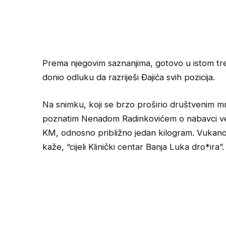
Prema njegovim saznanjima, gotovo u istom tre
donio odluku da razriješi Đajića svih pozicija.
Na snimku, koji se brzo proširio društvenim mr
poznatim Nenadom Radinkovićem o nabavci već
KM, odnosno približno jedan kilogram. Vukanovi
kaže, “cijeli Klinički centar Banja Luka dro*ira”.