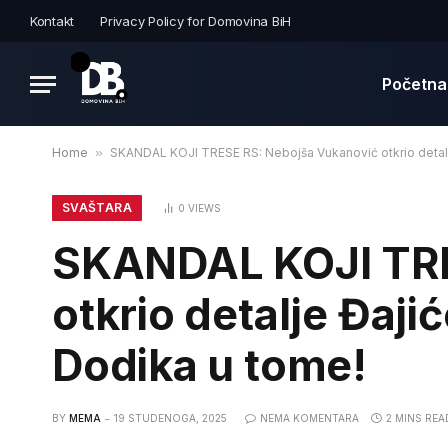
Kontakt
Privacy Policy for Domovina BiH
Početna
Home
»
SKANDAL KOJI TRESE RS: Nebojša Vukanović otkrio detalj
SVAŠTARA
0
VIEWS
SKANDAL KOJI TRE
otkrio detalje Đaji
Dodika u tome!
BY
MEMA
19 STUDENOGA, 2025
NEMA KOMENTARA
2 MINS REA