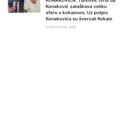
KONAKOVIĆA: Turković tvrdi da
Konaković zataškava veliku
aferu s kokainom, Uz potpis
Konakovića su švercali Kokain
6 KOLOVOZA, 2026