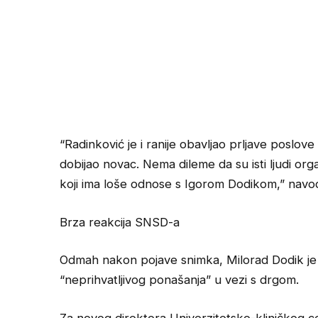
“Radinković je i ranije obavljao prljave poslove
dobijao novac. Nema dileme da su isti ljudi organ
koji ima loše odnose s Igorom Dodikom,” navo
Brza reakcija SNSD-a
Odmah nakon pojave snimka, Milorad Dodik je o
“neprihvatljivog ponašanja” u vezi s drgom.
Za novog direktora Univerzitetsko-kliničkog 