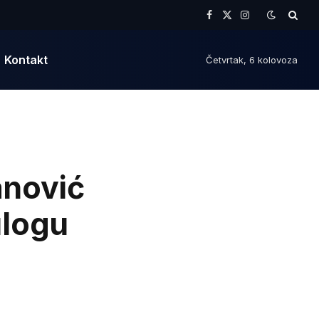
Facebook
X
Instagram
(Twitter)
Kontakt
Četvrtak, 6 kolovoza
nović
ulogu